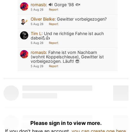
romasb
:
🔊 Gorge '98 🐟
5 Aug 26
Report
Oliver Bielke
:
Gewitter vorbeigezogen?
5 Aug 26
Report
Tim L
:
Und ne richtige Fahne ist auch
dabei💪👍
5 Aug 26
Report
romasb
:
Fahne ist vom Nachbarn
(wohnt Koppelschleuse), Gewitter ist
vorbeigezogen. Läuft! 😎
5 Aug 26
Report
Please sign in to view more.
If you don't have an account,
you can create one here
.