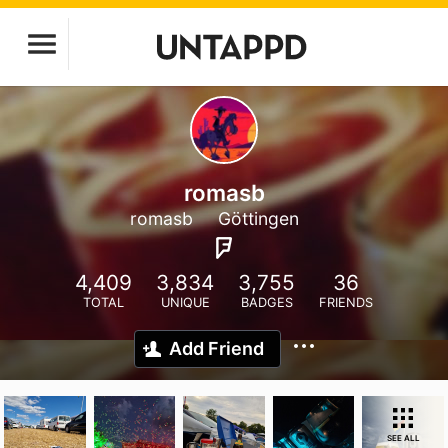
romasb
romasb
Göttingen
4,409
3,834
3,755
36
TOTAL
UNIQUE
BADGES
FRIENDS
Add Friend
SEE ALL