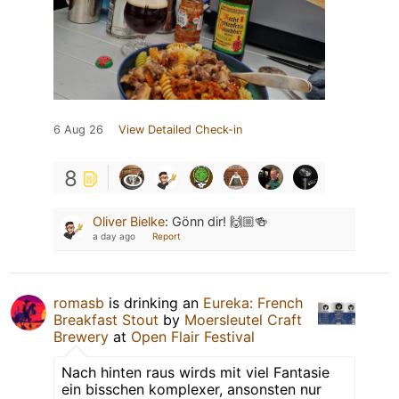
6 Aug 26
View Detailed Check-in
8
Oliver Bielke
:
Gönn dir! 🙌🏼🍻
a day ago
Report
romasb
is drinking an
Eureka: French
Breakfast Stout
by
Moersleutel Craft
Brewery
at
Open Flair Festival
Nach hinten raus wirds mit viel Fantasie
ein bisschen komplexer, ansonsten nur