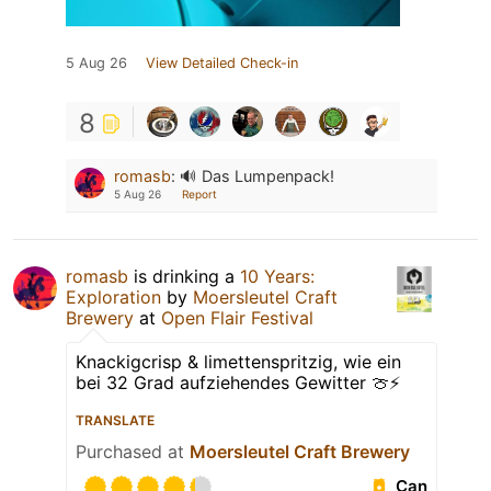
5 Aug 26
View Detailed Check-in
8
romasb
:
🔊 Das Lumpenpack!
5 Aug 26
Report
romasb
is drinking a
10 Years:
Exploration
by
Moersleutel Craft
Brewery
at
Open Flair Festival
Knackigcrisp & limettenspritzig, wie ein
bei 32 Grad aufziehendes Gewitter 🍈⚡️
TRANSLATE
Purchased at
Moersleutel Craft Brewery
Can