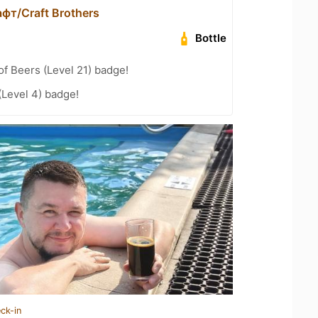
фт/Craft Brothers
Bottle
f Beers (Level 21) badge!
(Level 4) badge!
ck-in