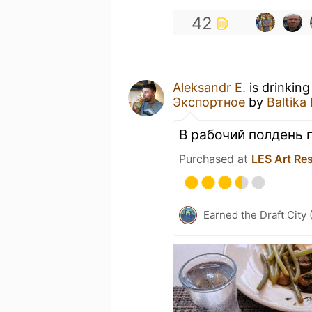
42
Aleksandr E.
is drinking
Экспортное
by
Baltika
В рабочий полдень 
Purchased at
LES Art Re
Earned the Draft City 