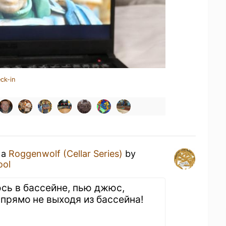
ck-in
 a
Roggenwolf (Cellar Series)
by
ool
сь в бассейне, пью джюс,
прямо не выходя из бассейна!