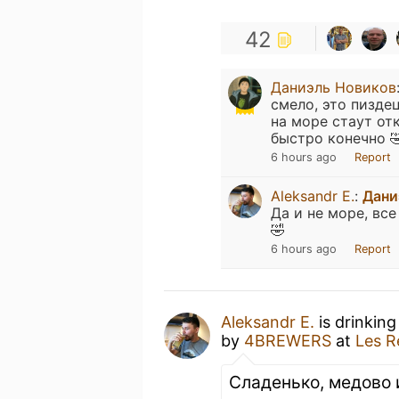
42
Даниэль Новиков
смело, это пиздец
на море стаут от
быстро конечно 
6 hours ago
Report
Aleksandr E.
:
Дани
Да и не море, вс
🤣
6 hours ago
Report
Aleksandr E.
is drinking
by
4BREWERS
at
Les R
Сладенько, медово и