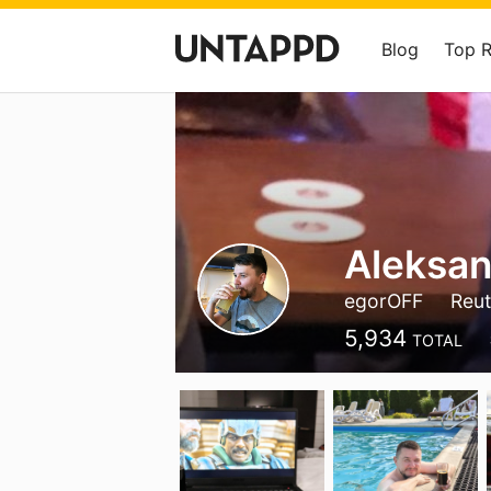
Blog
Top 
Aleksan
egorOFF
Reut
5,934
TOTAL