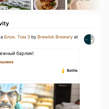
vity
 a
Блок. Том 3
by
Brewlok Brewery
at
нежный барлик!
ршавка
Bottle