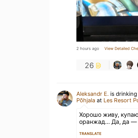
2 hours ago
View Detailed Che
26
Aleksandr E.
is drinking
Põhjala
at
Les Resort P
Хорошо живу, купаю
оранжад… Да, да — 
TRANSLATE