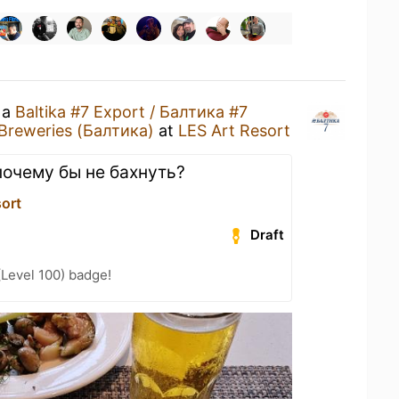
 a
Baltika #7 Export / Балтика #7
 Breweries (Балтика)
at
LES Art Resort
почему бы не бахнуть?
sort
Draft
(Level 100) badge!