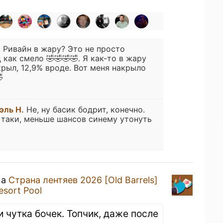
:
Ривайн в жару? Это не просто
 как смело 🤣🤣🤣🤣. Я как-то в жару
крыл, 12,9% вроде. Вот меня накрыло

эль Н.
Не, ну басик бодрит, конечно.
е таки, меньше шансов синему утонуть
 a
Страна лентяев 2026 [Old Barrels]
esort Pool
 чутка бочек. Топчик, даже после