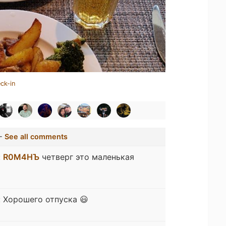
ck-in
-
See all comments
:
R0M4HЪ
четверг это маленькая
:
Хорошего отпуска 😃