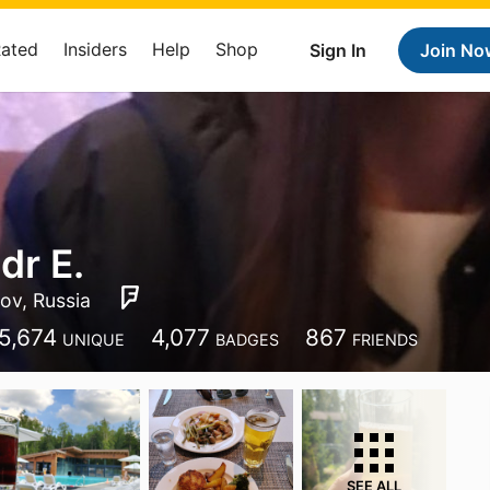
Rated
Insiders
Help
Shop
Sign In
Join No
dr E.
ov, Russia
5,674
4,077
867
UNIQUE
BADGES
FRIENDS
SEE ALL