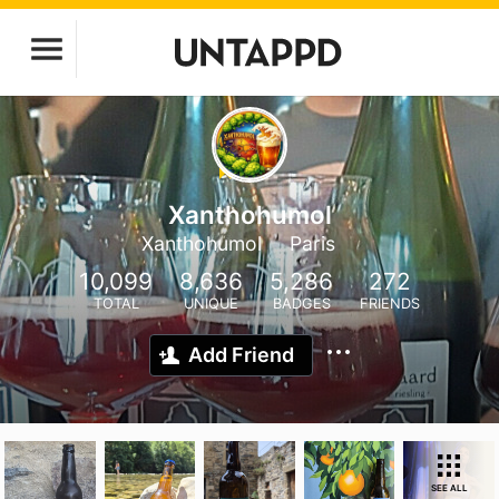
Xanthohumol
Xanthohumol
Paris
10,099
8,636
5,286
272
TOTAL
UNIQUE
BADGES
FRIENDS
Add Friend
SEE ALL