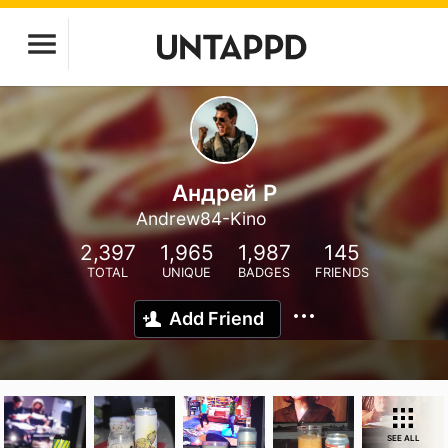
Андрей Р
Andrew84-Kino
2,397
1,965
1,987
145
TOTAL
UNIQUE
BADGES
FRIENDS
Add Friend
SEE ALL