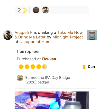
2
Андрей Р
is drinking a
Take Me Now
& Drink Me Later
by
Midnight Project
at
Untappd at Home
Повторяем
Purchased at
Пенная
Can
Earned the IPA Day Badge
(2026) badge!