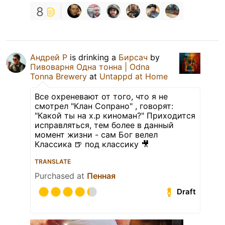
8
Андрей Р
is drinking a
Бирсач
by
Пивоварня Одна тонна | Odna
Tonna Brewery
at
Untappd at Home
Все охреневают от того, что я не
смотрел "Клан Сопрано" , говорят:
"Какой ты на х.р киноман?" Приходится
исправляться, тем более в данный
момент жизни - сам Бог велел
Классика 🍺 под классику 🎥
TRANSLATE
Purchased at
Пенная
Draft