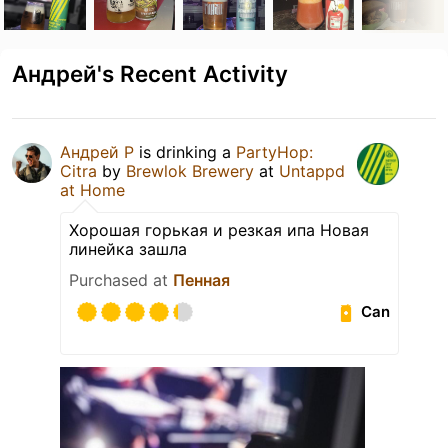
Андрей's Recent Activity
Андрей Р
is drinking a
PartyHop:
Citra
by
Brewlok Brewery
at
Untappd
at Home
Хорошая горькая и резкая ипа Новая
линейка зашла
Purchased at
Пенная
Can