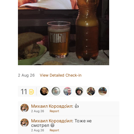
2 Aug 26
View Detailed Check-in
11
Михаил Коровдо́ил
:
👍
2 Aug 26
Report
Михаил Коровдо́ил
:
Тоже не
смотрел 😆
2 Aug 26
Report