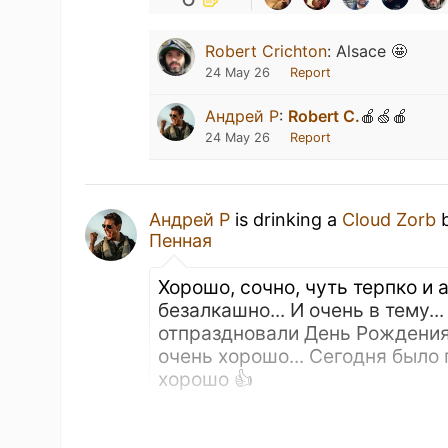
Robert Crichton
:
Alsace 🤩
24 May 26
Report
Андрей Р
:
Robert C.
🍎🍏🍎
24 May 26
Report
Андрей Р
is drinking a
Cloud Zorb
Пенная
Хорошо, сочно, чуть терпко и
безалкашно... И очень в тему..
отпраздновали День Рождения
очень хорошо... Сегодня было 
хорошо 👍
TRANSLATE