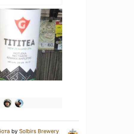
бота
by
Solbirs Brewery