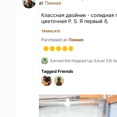
at
Пенная
Классная двойник - солидная г
цветочная P. S. Я первый 💪
TRANSLATE
Purchased at
Пенная
Earned the Hopped Up (Level 33) b
Tagged Friends