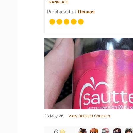
TRANSLATE
Purchased at
Пенная
23 May 26
View Detailed Check-in
6