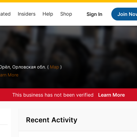
Rated
Insiders
Help
Shop
Sign In
Join No
рёл, Орловская обл. (
Map
)
arn More
This business has not been verified
Learn More
Recent Activity