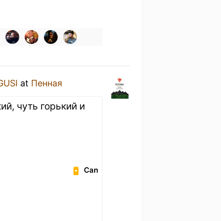
GUSI
at
Пенная
й, чуть горький и
Can