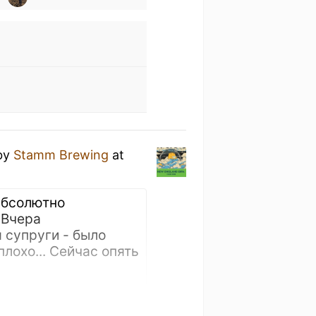
by
Stamm Brewing
at
 абсолютно
. Вчера
 супруги - было
плохо... Сейчас опять