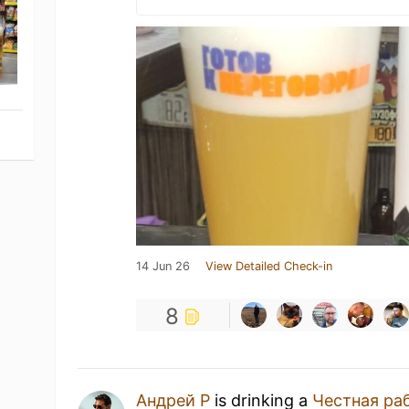
14 Jun 26
View Detailed Check-in
8
Андрей Р
is drinking a
Честная ра