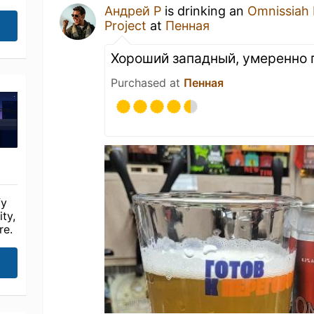
Андрей Р
is drinking an
Omnissiah 
Project
at
Пенная
Хороший западный, умеренно г
Purchased at
Пенная
fy
ty,
re.