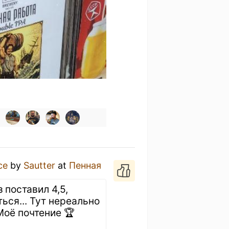
ce
by
Sautter
at
Пенная
 поставил 4,5,
ся... Тут нереально
Моё почтение 🏆