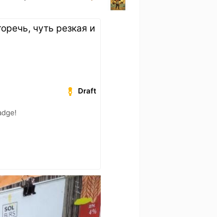
оречь, чуть резкая и
Draft
adge!