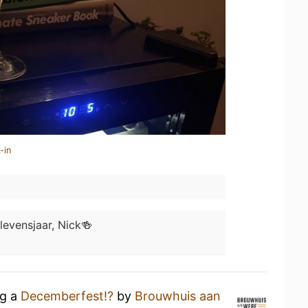
-in
levensjaar, Nick🍻
ng a
Decemberfest!?
by
Brouwhuis aan