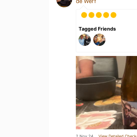
de Werf
Tagged Friends
2 Nov 24
View Detailed Check