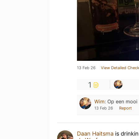
13 Feb 26
View Detailed Check
1
Wim
:
Op een mooi 
13 Feb 26
Report
Daan Haitsma
is drinki