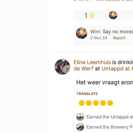
1
Wim
:
Say no more
2 Nov 24
Report
Eline Leemhuis
is drink
de Werf
at
Untappd at
Het weer vraagt erom
TRANSLATE
Earned the Untappd a
Earned the Brewery Pi