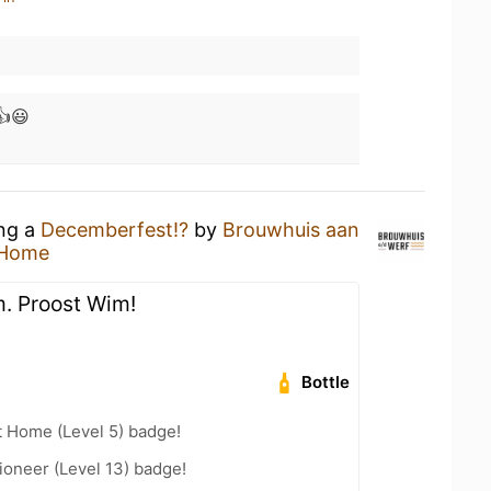
👍😃
ing a
Decemberfest!?
by
Brouwhuis aan
 Home
. Proost Wim!
Bottle
t Home (Level 5) badge!
oneer (Level 13) badge!