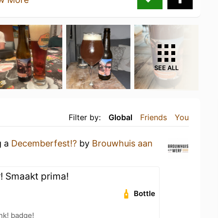
SEE ALL
Filter by:
Global
Friends
You
g a
Decemberfest!?
by
Brouwhuis aan
! Smaakt prima!
Bottle
nk! badge!