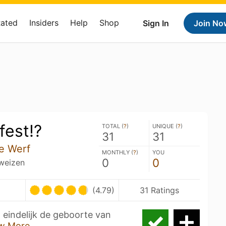
Rated
Insiders
Help
Shop
Sign In
Join No
est!?
TOTAL (
?
)
UNIQUE (
?
)
31
31
e Werf
MONTHLY (
?
)
YOU
0
0
weizen
(4.79)
31 Ratings
 eindelijk de geboorte van
w More