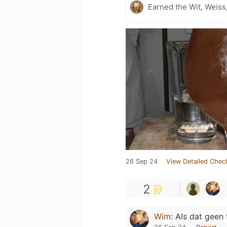
Earned the Wit, Weiss
26 Sep 24
View Detailed Chec
2
Wim
:
Als dat geen f