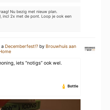
raag! Nu bezig met nieuw plan.
J, incl 2x met de pont. Loop je ook een
g a
Decemberfest!?
by
Brouwhuis aan
 Home
oning, iets “notigs” ook wel.
Bottle