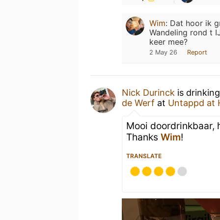
Wim
:
Dat hoor ik g
Wandeling rond t I
keer mee?
2 May 26
Report
Nick Durinck
is drinkin
de Werf
at
Untappd at
Mooi doordrinkbaar, h
Thanks
Wim
!
TRANSLATE