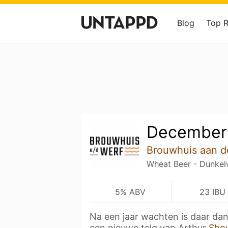
Blog
Top 
Decemberf
Brouwhuis aan d
Wheat Beer - Dunkel
5% ABV
23 IBU
Na een jaar wachten is daar dan
een nieuwe telg van Arthur
Sho