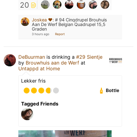
20
Joskea ❤️
:
# 94 Cinqdrupel Brouhuis
Aan De Werf Belgian Quadrupel 15,5
Graden
3 hours ago
Report
DeBuurman
is drinking a
#29 Sientje
by
Brouwhuis aan de Werf
at
Untappd at Home
Lekker fris
Bottle
Tagged Friends