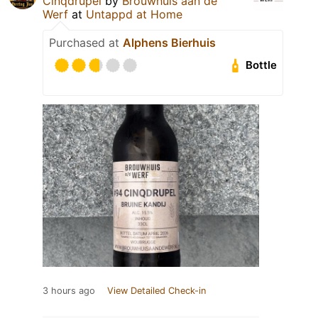
Cinqdrupel
by
Brouwhuis aan de
Werf
at
Untappd at Home
Purchased at
Alphens Bierhuis
Bottle
3 hours ago
View Detailed Check-in