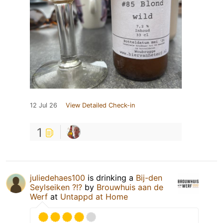
12 Jul 26
View Detailed Check-in
1
juliedehaes100
is drinking a
Bij-den
Seylseiken ?!?
by
Brouwhuis aan de
Werf
at
Untappd at Home