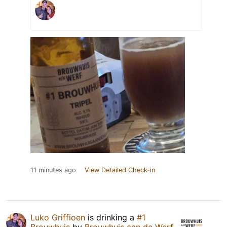
11 minutes ago
View Detailed Check-in
Luko Griffioen
is drinking a
#1
Brouwhuis
by
Brouwhuis aan de Werf