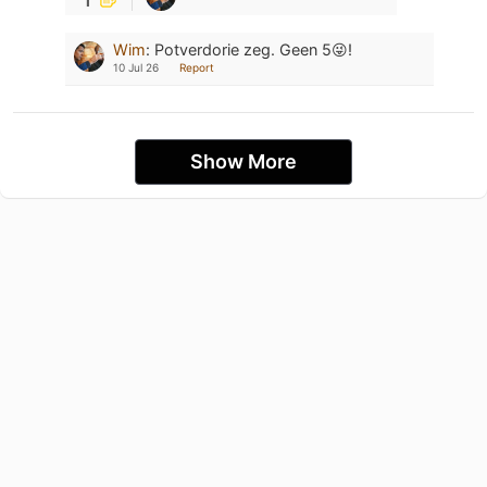
Wim
:
Potverdorie zeg. Geen 5😜!
10 Jul 26
Report
Show More