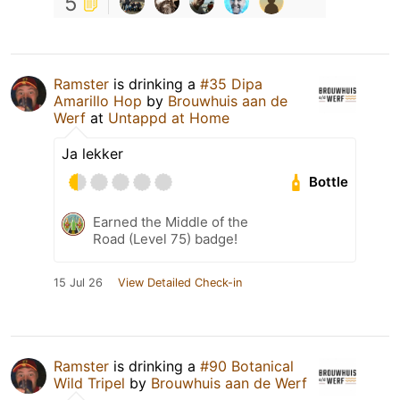
5
Ramster
is drinking a
#35 Dipa
Amarillo Hop
by
Brouwhuis aan de
Werf
at
Untappd at Home
Ja lekker
Bottle
Earned the Middle of the
Road (Level 75) badge!
15 Jul 26
View Detailed Check-in
Ramster
is drinking a
#90 Botanical
Wild Tripel
by
Brouwhuis aan de Werf