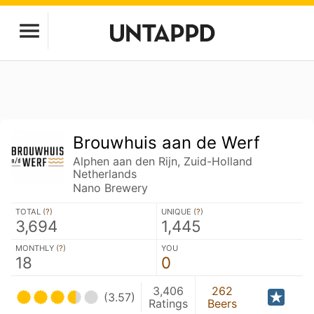
Brouwhuis aan de Werf
Alphen aan den Rijn, Zuid-Holland
Netherlands
Nano Brewery
TOTAL (
?
)
UNIQUE (
?
)
3,694
1,445
MONTHLY (
?
)
YOU
18
0
3,406
262
(3.57)
Ratings
Beers