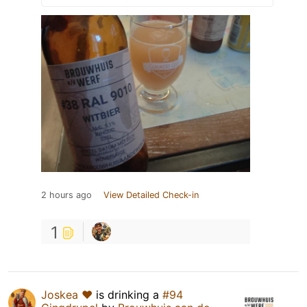
2 hours ago
View Detailed Check-in
1
Joskea ❤️
is drinking a
#94