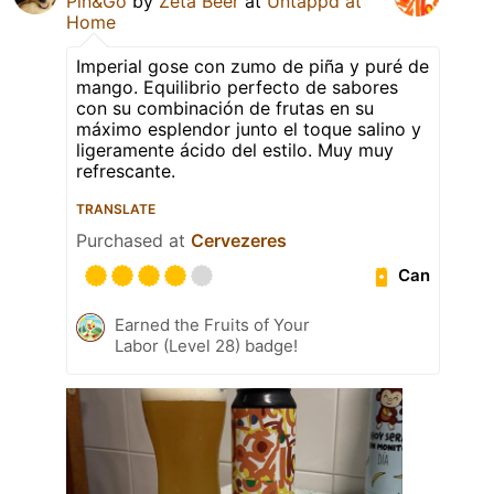
Piñ&Go
by
Zeta Beer
at
Untappd at
Home
Imperial gose con zumo de piña y puré de
mango. Equilibrio perfecto de sabores
con su combinación de frutas en su
máximo esplendor junto el toque salino y
ligeramente ácido del estilo. Muy muy
refrescante.
TRANSLATE
Purchased at
Cervezeres
Can
Earned the Fruits of Your
Labor (Level 28) badge!