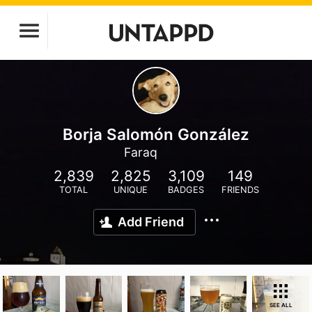
Borja Salomón González
Faraq
2,839
2,825
3,109
149
TOTAL
UNIQUE
BADGES
FRIENDS
Add Friend
SEE ALL