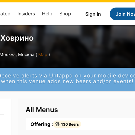
Rated
Insiders
Help
Shop
Sign In
Join No
 Ховрино
Moskva, Москва (
Map
)
Receive alerts via Untappd on your mobile devic
when this venue adds new beers and/or events!
All Menus
Offering :
130 Beers