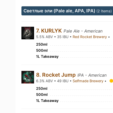
Светлые эли (Pale ale, APA, IPA)
(2 Items)
7. KURLYK
Pale Ale - American
5.5% ABV • 35 IBU •
Red Rocket Brewery
•
250ml
500ml
1L Takeaway
8. Rocket Jump
IPA - American
6.3% ABV • 49 IBU •
Selfmade Brewery
•
250ml
500ml
1L Takeaway