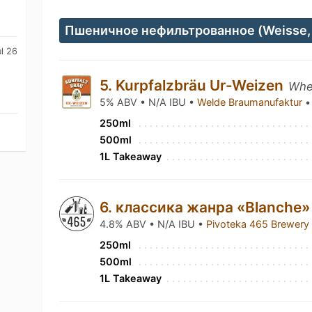
Пшеничное нефильтрованное (Weisse,
ul 26
5. Kurpfalzbräu Ur-Weizen
Whe
5% ABV • N/A IBU •
Welde Braumanufaktur
•
250ml
500ml
1L Takeaway
6. классика жанра «Blanche
4.8% ABV • N/A IBU •
Pivoteka 465 Brewer
250ml
500ml
1L Takeaway