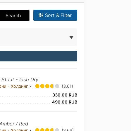
Sort & Filter
Search
)
Stout - Irish Dry
рни - Холдинг
•
(3.61)
330.00 RUB
490.00 RUB
 Amber / Red
рни - Холдинг
•
(3.66)