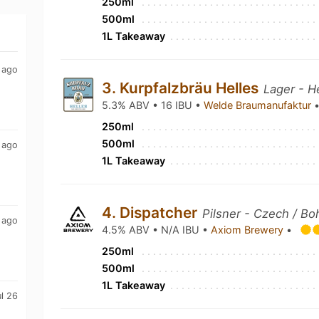
250ml
500ml
1L Takeaway
 ago
3. Kurpfalzbräu Helles
Lager - H
5.3% ABV • 16 IBU •
Welde Braumanufaktur
250ml
500ml
 ago
1L Takeaway
4. Dispatcher
Pilsner - Czech / B
 ago
4.5% ABV • N/A IBU •
Axiom Brewery
•
250ml
500ml
1L Takeaway
ul 26