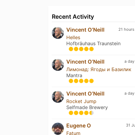
Recent Activity
Vincent O’Neill
21 hours
Helles
Hofbräuhaus Traunstein
Vincent O’Neill
a day
Лимонад: Ягоды и Базилик
Mantra
Vincent O’Neill
a day
Rocket Jump
Selfmade Brewery
Eugene O
31 J
Fatum