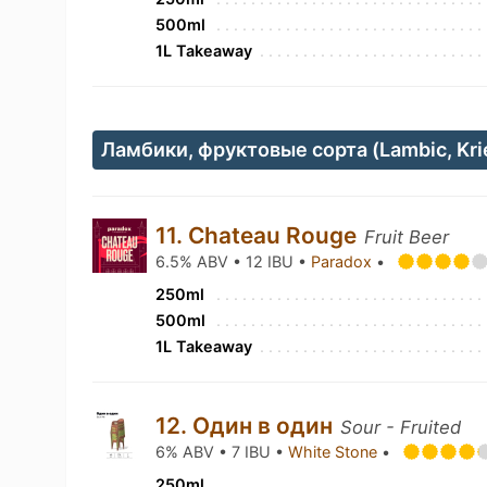
500ml
1L Takeaway
Ламбики, фруктовые сорта (Lambic, Krie
11. Chateau Rouge
Fruit Beer
6.5% ABV • 12 IBU •
Paradox
•
250ml
500ml
1L Takeaway
12. Один в один
Sour - Fruited
6% ABV • 7 IBU •
White Stone
•
250ml