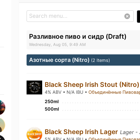
Разливное пиво и сидр (Draft)
Wednesday, Aug 05, 9:49 AM
Азотные сорта (Nitro)
(2 Items)
Black Sheep Irish Stout (Nitro
4% ABV • N/A IBU •
Объединённые Пивова
250ml
500ml
Black Sheep Irish Lager
Lager -
5% ABV • N/A IBU •
Объединённые Пивова