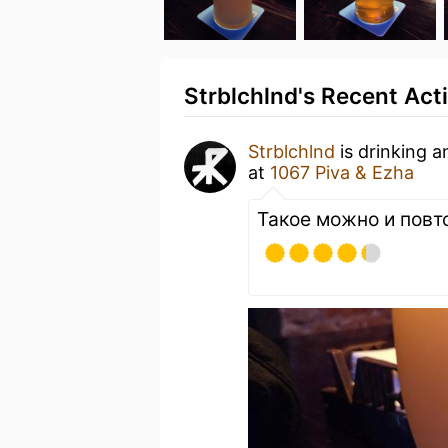
Strblchlnd's Recent Acti
Strblchlnd
is drinking 
at
1067 Piva & Ezha
Такое можно и повт