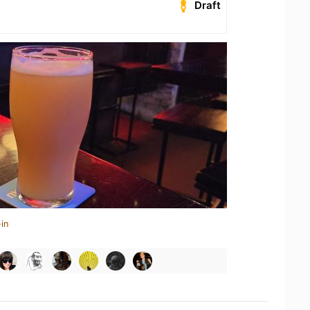
Draft
in