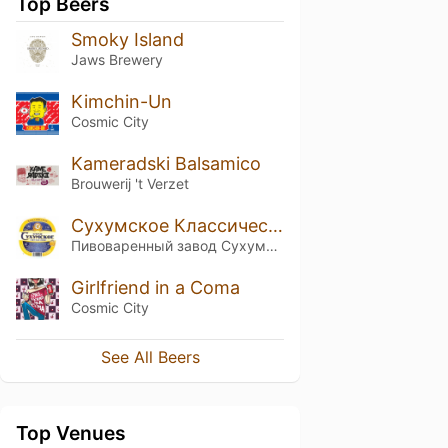
Top Beers
Smoky Island
Jaws Brewery
Kimchin-Un
Cosmic City
Kameradski Balsamico
Brouwerij 't Verzet
Сухумское Классическое
Пивоваренный завод Сухумский
Girlfriend in a Coma
Cosmic City
See All Beers
Top Venues