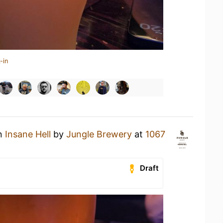
-in
an
Insane Hell
by
Jungle Brewery
at
1067
Draft