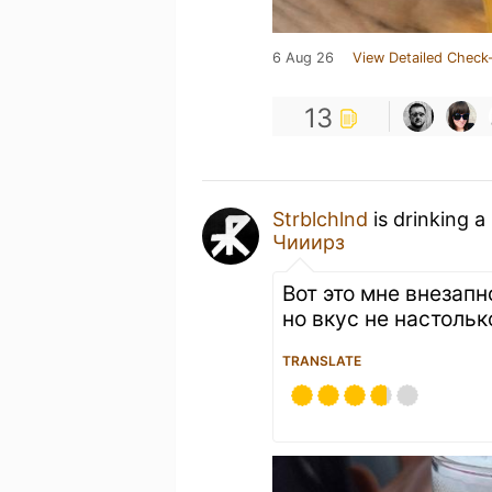
6 Aug 26
View Detailed Check-
13
Strblchlnd
is drinking a
Чииирз
Вот это мне внезапн
но вкус не настольк
TRANSLATE