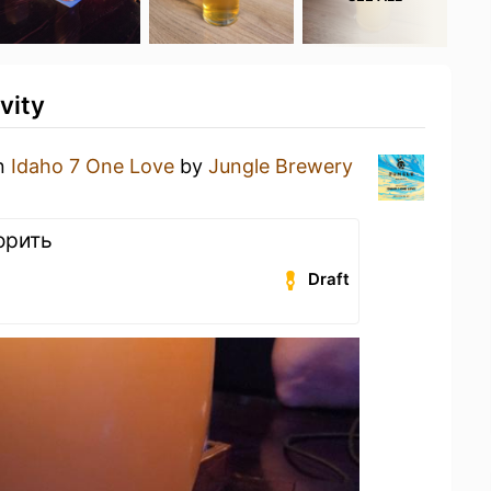
vity
an
Idaho 7 One Love
by
Jungle Brewery
орить
Draft