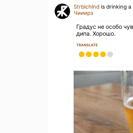
Strblchlnd
is drinking a
Чииирз
Градус не особо чув
дипа. Хорошо.
TRANSLATE