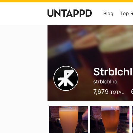
Blog
Top 
Strblch
strblchlnd
7,679
TOTAL