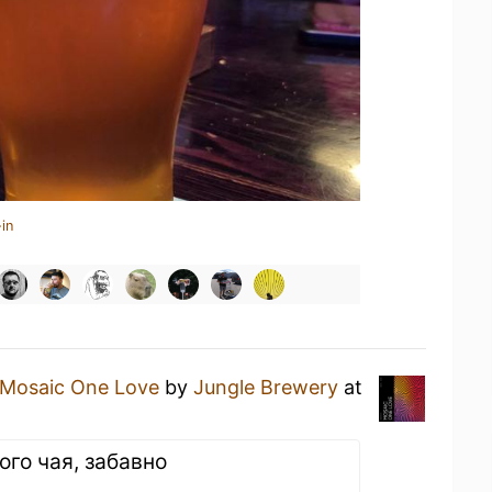
in
Mosaic One Love
by
Jungle Brewery
at
ого чая, забавно