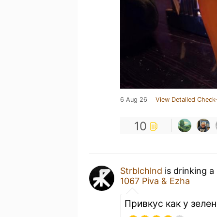
6 Aug 26
View Detailed Check-
10
Strblchlnd
is drinking a
1067 Piva & Ezha
Привкус как у зелен