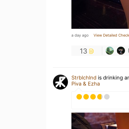
a day ago
View Detailed Check
13
Strblchlnd
is drinking 
Piva & Ezha