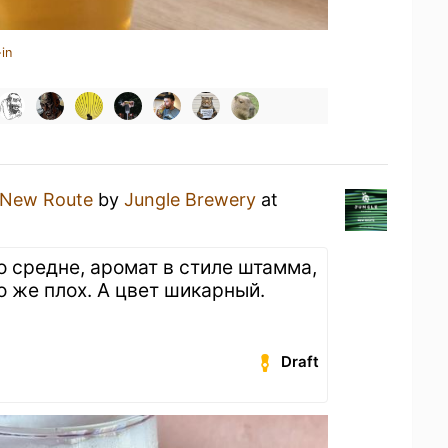
in
New Route
by
Jungle Brewery
at
о средне, аромат в стиле штамма,
о же плох. А цвет шикарный.
Draft