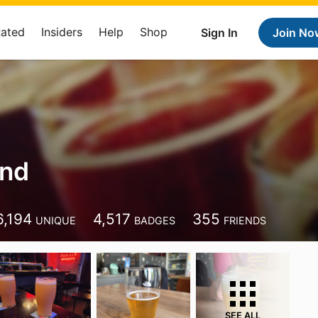
Rated
Insiders
Help
Shop
Sign In
Join No
lnd
6,194
4,517
355
UNIQUE
BADGES
FRIENDS
SEE ALL