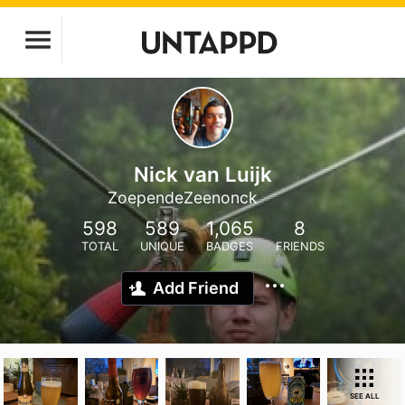
Nick van Luijk
ZoependeZeenonck
598
589
1,065
8
TOTAL
UNIQUE
BADGES
FRIENDS
Add Friend
SEE ALL