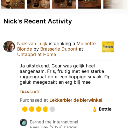
Nick's Recent Activity
Nick van Luijk
is drinking a
Moinette
Blonde
by
Brasserie Dupont
at
Untappd at Home
Ja uitstekend. Geur was gelijk heel
aangenaam. Fris, fruitig met een sterke
ruggengraat door een hoppige smaak. Op
geluk meegepakt en erg blij mee
TRANSLATE
Purchased at
Lekkerbier de bierwinkel
Bottle
Earned the International
Beer Day (2026) badge!