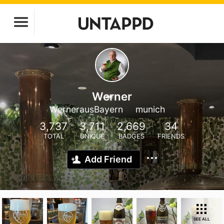
Werner
WernerausBayern
munich
3,737
3,711
2,669
34
TOTAL
UNIQUE
BADGES
FRIENDS
Add Friend
SEE ALL