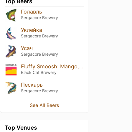
Top Beers
Голавль
Sergacore Brewery
Уклейка
Sergacore Brewery
Усач
Sergacore Brewery
Fluffy Smoosh: Mango, Banana & Raspberry
Black Cat Brewery
Пескарь
Sergacore Brewery
See All Beers
Top Venues