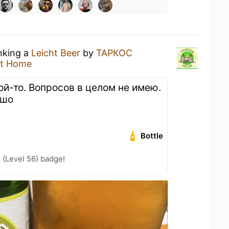
inking a
Leicht Beer
by
ТАРКОС
at Home
ой-то. Вопросов в целом не имею.
ошо
Bottle
 (Level 56) badge!