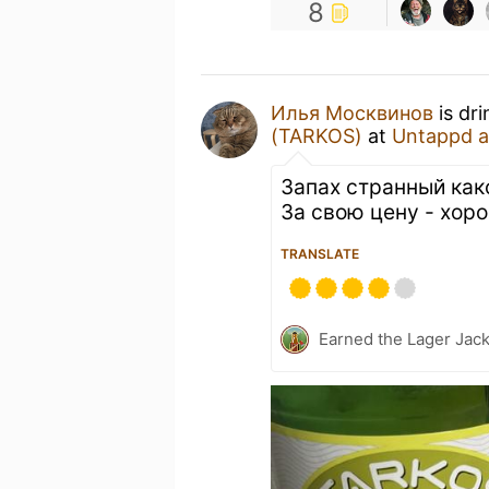
8
Илья Москвинов
is dr
(TARKOS)
at
Untappd 
Запах странный как
За свою цену - хор
TRANSLATE
Earned the Lager Jack