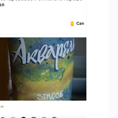
ая
Can
-in