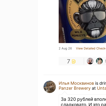
2 Aug 26
View Detailed Check-
7
Илья Москвинов
is dr
Panzer Brewery
at
Unt
За 320 рублей вполн
сладковато. И это 