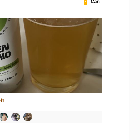
Can
-in