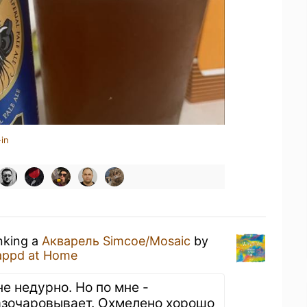
in
inking a
Акварель Simcoe/Mosaic
by
appd at Home
е недурно. Но по мне -
разочаровывает. Охмелено хорошо