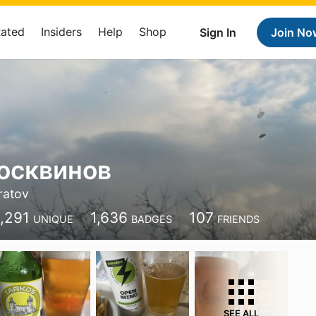
Rated
Insiders
Help
Shop
Sign In
Join No
осквинов
ratov
1,291
1,636
107
UNIQUE
BADGES
FRIENDS
SEE ALL