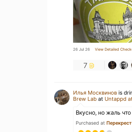
26 Jul 26
View Detailed Check
7
Илья Москвинов
is dr
Brew Lab
at
Untappd a
Вкусно, но жаль чт
Purchased at
Перекрест