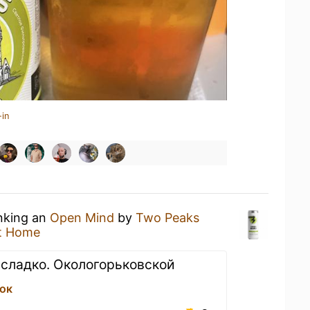
-in
inking an
Open Mind
by
Two Peaks
t Home
о сладко. Окологорьковской
ок