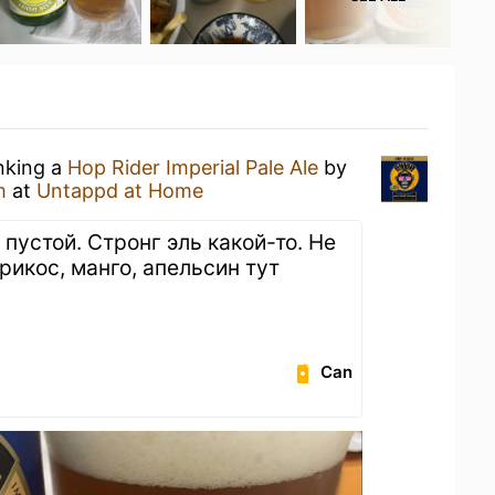
inking a
Hop Rider Imperial Pale Ale
by
m
at
Untappd at Home
 пустой. Стронг эль какой-то. Не
рикос, манго, апельсин тут
Can