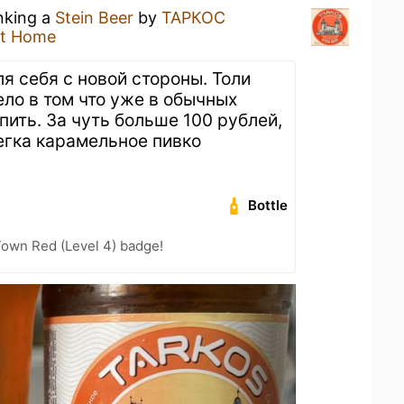
inking a
Stein Beer
by
ТАРКОС
at Home
я себя с новой стороны. Толи
ело в том что уже в обычных
пить. За чуть больше 100 рублей,
егка карамельное пивко
Bottle
Town Red (Level 4) badge!