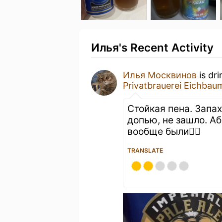
Илья's Recent Activity
Илья Москвинов
is dr
Privatbrauerei Eichbau
Стойкая пена. Запах
допью, не зашло. Аб
вообще были🤷‍♂️
TRANSLATE