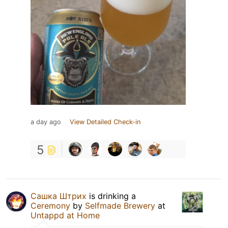
a day ago
View Detailed Check-in
5
Сашка Штрих
is drinking a
Ceremony
by
Selfmade Brewery
at
Untappd at Home