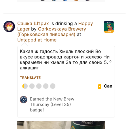
Сашка Штрих
is drinking a
Hoppy
Lager
by
Gorkovskaya Brewery
(Горьковская пивоварня)
at
Untappd at Home
Какая ж гадость Хмель плоский Во
вкусе водопровод картон и железо Ни
карамели ни хмеля За то для своих 5. ⁰
алкашит
TRANSLATE
Can
Earned the New Brew
Thursday (Level 35)
badge!