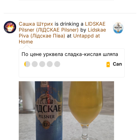
Сашка Штрих
is drinking a
LIDSKAE
Pilsner (ЛІДСКАЕ Pilsner)
by
Lidskae
Piva (Лідскае Піва)
at
Untappd at
Home
По цене урквела сладка-кислая шляпа
Can