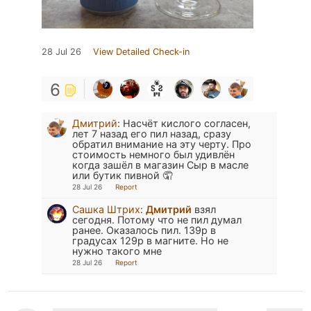
28 Jul 26
View Detailed Check-in
6
Дмитрий
:
Насчёт кислого согласен,
лет 7 назад его пил назад, сразу
обратил внимание на эту черту. Про
стоимость немного был удивлён
когда зашёл в магазин Сыр в масле
или бутик пивной 🤦
28 Jul 26
Report
Сашка Штрих
:
Дмитрий
взял
сегодня. Потому что не пил думал
ранее. Оказалось пил. 139р в
градусах 129р в магните. Но не
нужно такого мне
28 Jul 26
Report