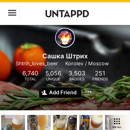
Сашка Штрих
Shtrih_loves_beer
Korolev / Moscow
6,740
5,056
3,503
251
TOTAL
UNIQUE
BADGES
FRIENDS
Add Friend
SEE ALL