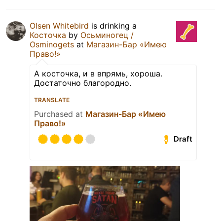
Olsen Whitebird
is drinking a
Косточка
by
Осьминогец /
Osminogets
at
Магазин-Бар «Имею
Право!»
А косточка, и в впрямь, хороша.
Достаточно благородно.
TRANSLATE
Purchased at
Магазин-Бар «Имею
Право!»
Draft