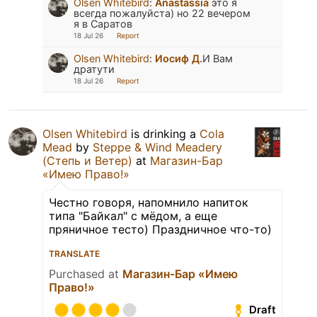
Olsen Whitebird
:
Anastassia
это я
всегда пожалуйста) но 22 вечером
я в Саратов
18 Jul 26
Report
Olsen Whitebird
:
Иосиф Д.
И Вам
дратути
18 Jul 26
Report
Olsen Whitebird
is drinking a
Cola
Mead
by
Steppe & Wind Meadery
(Степь и Ветер)
at
Магазин-Бар
«Имею Право!»
Честно говоря, напомнило напиток
типа "Байкал" с мёдом, а еще
пряничное тесто) Праздничное что-то)
TRANSLATE
Purchased at
Магазин-Бар «Имею
Право!»
Draft