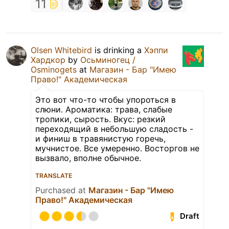
11
Olsen Whitebird
is drinking a
Хэппи
Хардкор
by
Осьминогец /
Osminogets
at
Магазин - Бар "Имею
Право!" Академическая
Это вот что-то чтобы упороться в
слюни. Ароматика: трава, слабые
тропики, сырость. Вкус: резкий
переходящий в небольшую сладость -
и финиш в травянистую горечь,
мучнистое. Все умеренно. Восторгов не
вызвало, вполне обычное.
TRANSLATE
Purchased at
Магазин - Бар "Имею
Право!" Академическая
Draft