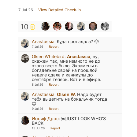
7 Jul 26
View Detailed Check-in
10
Anastassia
:
Куда пропадала? 🥺
7 Jul 26
Report
Olsen Whitebird
:
Anastassia
, ну,
скажем так, мне немного не до
этого всего было. Экзамены в
богадельне своей на прошлой
неделе сдала и каникулы до
сентября теперь. Вот и в эфире.
8 Jul 26
Report
Anastassia
:
Olsen W.
Надо будет
тебя выцепить на бокальчик тогда
🙃
9 Jul 26
Report
Иосиф Дрос
:
￼JUST LOOK WHO’S
BACK!
15 Jul 26
Report