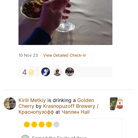
10 Nov 23
View Detailed Check-in
4
Kirill Metkiy
is drinking a
Golden
Cherry
by
Krasnopuzoff Brewery /
Краснопузофф
at
Чаплин Hall