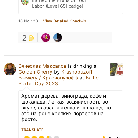
Earned the Fruits of Your
Labor (Level 65) badge!
10 Nov 23
View Detailed Check-in
2
Вячеслав Максаков
is drinking a
Golden Cherry
by
Krasnopuzoff
Brewery / Краснопузофф
at
Baltic
Porter Day 2023
Аромат дерева, винограда, кофе и
шокалада. Легкая водянистость во
вкусе, слабая жженка и шокалад, но
это на фоне крепких портеров на
фесте.
TRANSLATE