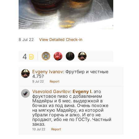
8 Jul 22
View Detailed Check-in
4
Evgeny Ivanov
:
Фрутбир и честные
4.75?
9 Jul 22
Report
Vsevolod Gavrilov
:
Evgeny I.
это
фруктовое пиво с добавлением
Мадейры и 6 мес. выдержкой в
бочках из под вина. Очень похоже
на мягкую Мадейру, из которой
убрали горечь и алко. И его не
продают, ибо не по ГОСТу. Частный
заказ.
10 Jul 22
Report