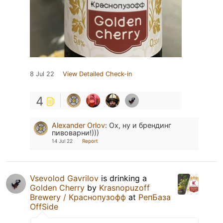
8 Jul 22
View Detailed Check-in
4
Alexander Orlov
:
Ох, ну и брендинг
пивоварни!)))
14 Jul 22
Report
Vsevolod Gavrilov
is drinking a
Golden Cherry
by
Krasnopuzoff
Brewery / Краснопузофф
at
РепБаза
OffSide