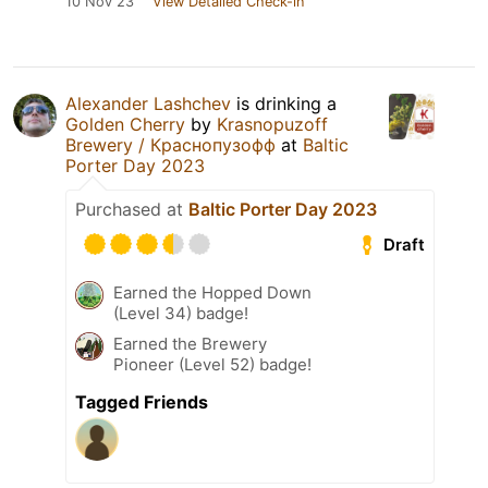
10 Nov 23
View Detailed Check-in
Alexander Lashchev
is drinking a
Golden Cherry
by
Krasnopuzoff
Brewery / Краснопузофф
at
Baltic
Porter Day 2023
Purchased at
Baltic Porter Day 2023
Draft
Earned the Hopped Down
(Level 34) badge!
Earned the Brewery
Pioneer (Level 52) badge!
Tagged Friends