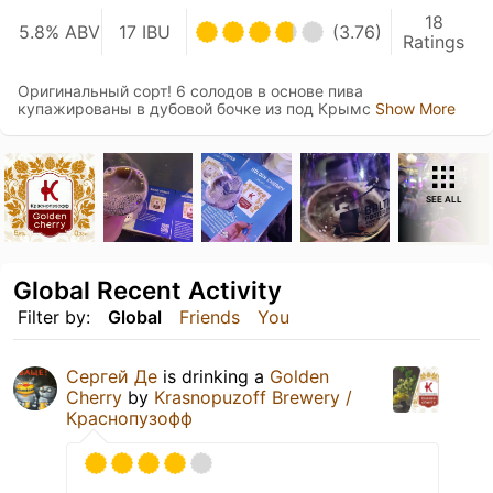
18
5.8% ABV
17 IBU
(3.76)
Ratings
Оригинальный сорт! 6 солодов в основе пива
купажированы в дубовой бочке из под Крымс
Show More
SEE ALL
Global Recent Activity
Filter by:
Global
Friends
You
Сергей Де
is drinking a
Golden
Cherry
by
Krasnopuzoff Brewery /
Краснопузофф