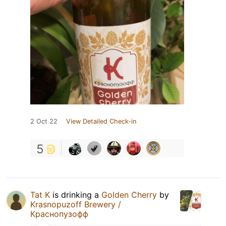
2 Oct 22
View Detailed Check-in
5
Tat K
is drinking a
Golden Cherry
by
Krasnopuzoff Brewery /
Краснопузофф