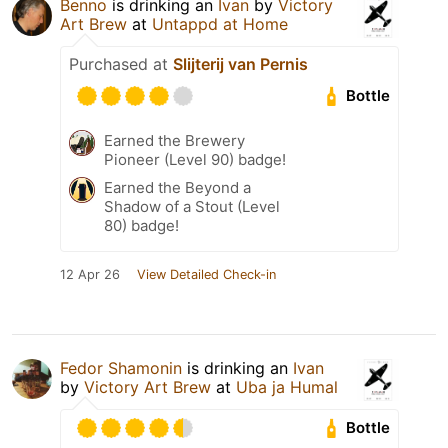
Benno
is drinking an
Ivan
by
Victory
Art Brew
at
Untappd at Home
Purchased at
Slijterij van Pernis
Bottle
Earned the Brewery
Pioneer (Level 90) badge!
Earned the Beyond a
Shadow of a Stout (Level
80) badge!
12 Apr 26
View Detailed Check-in
Fedor Shamonin
is drinking an
Ivan
by
Victory Art Brew
at
Uba ja Humal
Bottle