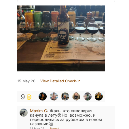
15 May 26
View Detailed Check-in
9
Maxim G
:
Жаль, что пивоварня
канула в лету😳Но, возможно, и
переродилась за рубежом в новом
названии🤔
15 May 26
Report