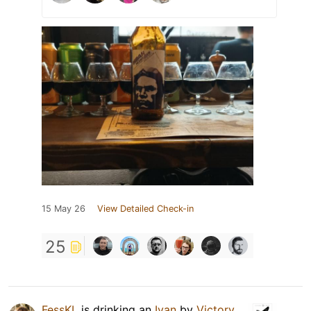
15 May 26
View Detailed Check-in
25
FessKL
is drinking an
Ivan
by
Victory