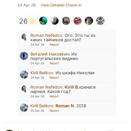
24 Apr 26
View Detailed Check-in
26
Roman Nefedov
:
Ого. Это ты из
каких тайников достал?
24 Apr 26
Report
Виталий Наковкин
:
Из
португальских видимо
24 Apr 26
Report
Kirill Belikov
:
Из шкафа Николая
24 Apr 26
Report
Roman Nefedov
:
Kirill B.
хренасе
нарния. Какой год?
24 Apr 26
Report
Kirill Belikov
:
Roman N.
2018
25 Apr 26
Report