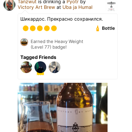
Tanzwut
is drinking a
Pyotr
by
Victory Art Brew
at
Uba ja Humal
Шикардос. Прекрасно сохранился.
Bottle
Earned the Heavy Weight
(Level 77) badge!
Tagged Friends