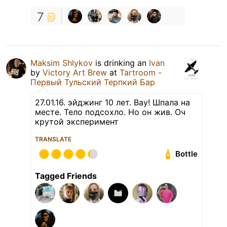
7
Maksim Shlykov
is drinking an
Ivan
by
Victory Art Brew
at
Tartroom -
Первый Тульский Терпкий Бар
27.01.16. эйджинг 10 лет. Вау! Шпала на
месте. Тело подсохло. Но он жив. Оч
крутой эксперимент
TRANSLATE
Bottle
Tagged Friends