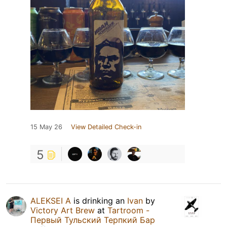
15 May 26
View Detailed Check-in
5
ALEKSEI A
is drinking an
Ivan
by
Victory Art Brew
at
Tartroom -
Первый Тульский Терпкий Бар