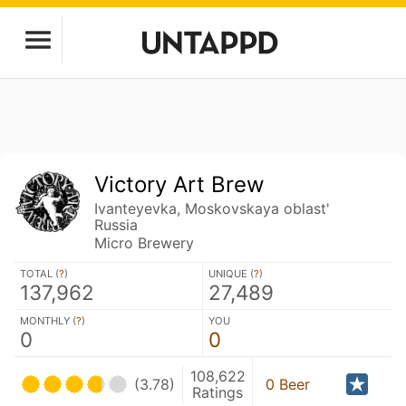
Victory Art Brew
Ivanteyevka, Moskovskaya oblast'
Russia
Micro Brewery
TOTAL (
?
)
UNIQUE (
?
)
137,962
27,489
MONTHLY (
?
)
YOU
0
0
108,622
(3.78)
0 Beer
Ratings