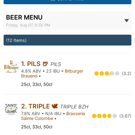
BEER MENU
Friday, Aug 07, 6:35 PM
(12 Items)
1. PILS 🍺
PILS
4.8% ABV • 23 IBU •
Bitburger
(3.2)
Brauerei
•
25cl, 33cl, 50cl
2. TRIPLE 🕊️
TRIPLE BZH
7.8% ABV • N/A IBU •
Brasserie
(3.67)
Sainte Colombe
•
25cl, 33cl, 50cl