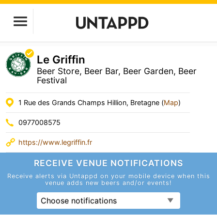
Le Griffin
Beer Store, Beer Bar, Beer Garden, Beer
Festival
1 Rue des Grands Champs Hillion, Bretagne (
Map
)
0977008575
https://www.legriffin.fr
RECEIVE VENUE
NOTIFICATIONS
Receive alerts via Untappd on your mobile device
when this
venue adds new beers and/or events!
Choose notifications