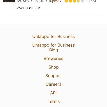
8% ABV • 35 IBU •
Tripick
•
(3.55)
25cl, 33cl, 50cl
Untappd for Business
Untappd for Business
Blog
Breweries
Shop
Support
Careers
API
Terms