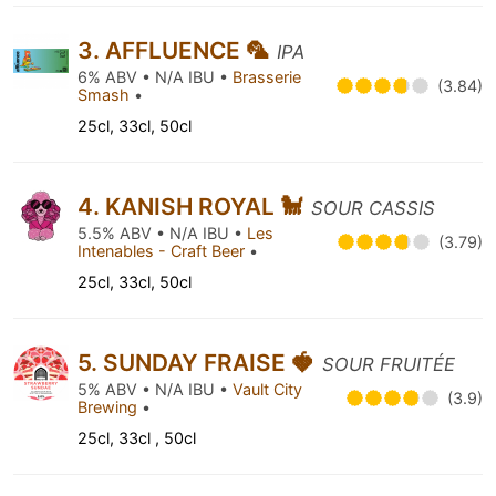
3. AFFLUENCE 🦜
IPA
6% ABV • N/A IBU •
Brasserie
(3.84)
Smash
•
25cl, 33cl, 50cl
4. KANISH ROYAL 🐩
SOUR CASSIS
5.5% ABV • N/A IBU •
Les
(3.79)
Intenables - Craft Beer
•
25cl, 33cl, 50cl
5. SUNDAY FRAISE 🍓
SOUR FRUITÉE
5% ABV • N/A IBU •
Vault City
(3.9)
Brewing
•
25cl, 33cl , 50cl