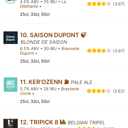
4.5% ABV • 55 IBU •
La
(3.67)
Dilettante
•
25cl, 33cl, 50cl
10. SAISON DUPONT 🍃
BLONDE DE SAISON
6.5% ABV • 30 IBU •
Brasserie
(3.67)
Dupont
•
25cl, 33cl, 50cl
11. KER’OZENN ⛽️
PALE ALE
5.7% ABV • 28 IBU •
Brasserie
(3.62)
Uncle
•
25cl, 33cl, 50cl
12. TRIPICK 8 🎱
BELGIAN TRIPEL