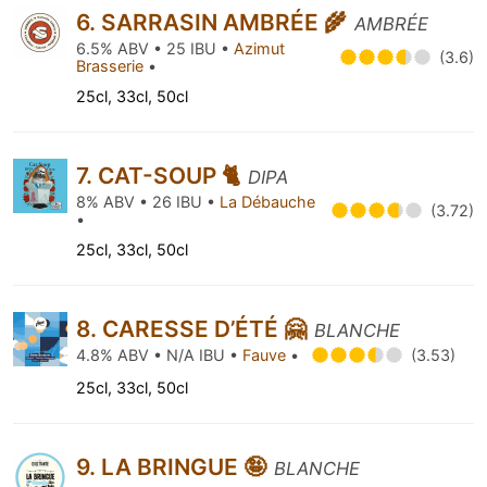
6. SARRASIN AMBRÉE 🌾
AMBRÉE
6.5% ABV • 25 IBU •
Azimut
(3.6)
Brasserie
•
25cl, 33cl, 50cl
7. CAT-SOUP 🐈
DIPA
8% ABV • 26 IBU •
La Débauche
(3.72)
•
25cl, 33cl, 50cl
8. CARESSE D’ÉTÉ 🤗
BLANCHE
4.8% ABV • N/A IBU •
Fauve
•
(3.53)
25cl, 33cl, 50cl
9. LA BRINGUE 🤪
BLANCHE