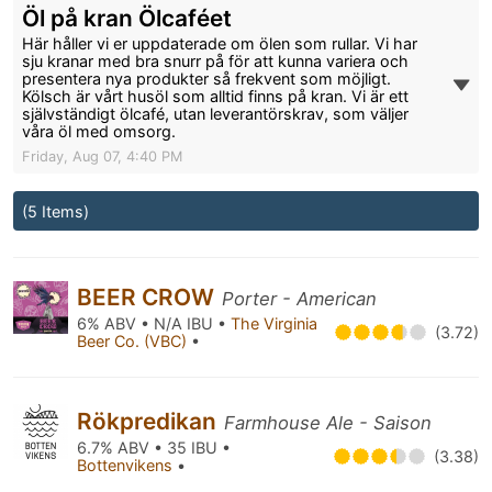
Öl på kran Ölcaféet
Här håller vi er uppdaterade om ölen som rullar. Vi har
sju kranar med bra snurr på för att kunna variera och
presentera nya produkter så frekvent som möjligt.
Kölsch är vårt husöl som alltid finns på kran. Vi är ett
självständigt ölcafé, utan leverantörskrav, som väljer
våra öl med omsorg.
Friday, Aug 07, 4:40 PM
(5 Items)
BEER CROW
Porter - American
6% ABV • N/A IBU •
The Virginia
(3.72)
Beer Co. (VBC)
•
Rökpredikan
Farmhouse Ale - Saison
6.7% ABV • 35 IBU •
(3.38)
Bottenvikens
•