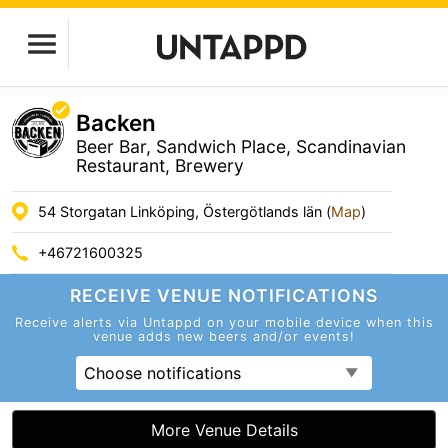
Backen
Beer Bar, Sandwich Place, Scandinavian
Restaurant, Brewery
54 Storgatan Linköping, Östergötlands län (
Map
)
+46721600325
RECEIVE VENUE
NOTIFICATIONS
Receive alerts via Untappd on your mobile device
when this
venue adds new beers and/or events!
Choose notifications
More Venue Details