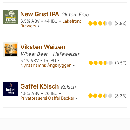
New Grist IPA
Gluten-Free
6.5% ABV • 44 IBU •
Lakefront
(3.53)
Brewery
•
Viksten Weizen
Wheat Beer - Hefeweizen
5.1% ABV • 15 IBU •
(3.57)
Nynäshamns Ångbryggeri
•
Gaffel Kölsch
Kölsch
4.8% ABV • 20 IBU •
(3.35)
Privatbrauerei Gaffel Becker
•