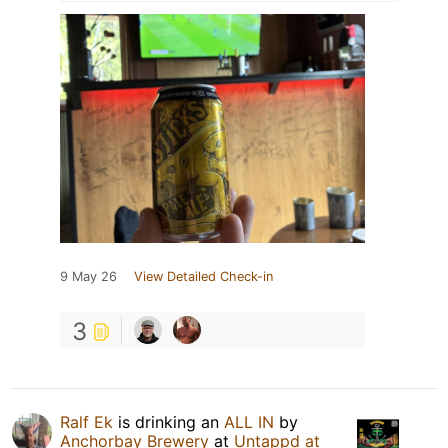
9 May 26
View Detailed Check-in
3
Ralf Ek
is drinking an
ALL IN
by
Anchorbay Brewery
at
Untappd at