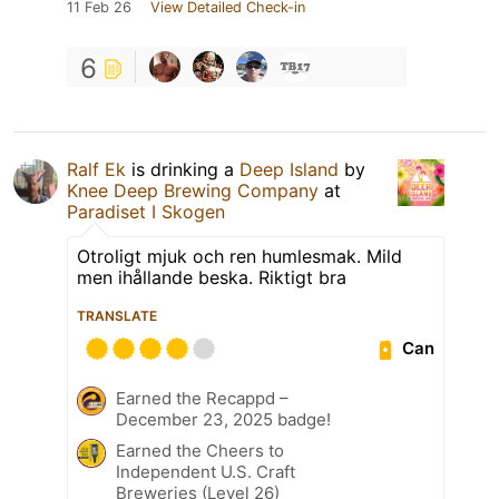
11 Feb 26
View Detailed Check-in
6
Ralf Ek
is drinking a
Deep Island
by
Knee Deep Brewing Company
at
Paradiset I Skogen
Otroligt mjuk och ren humlesmak. Mild
men ihållande beska. Riktigt bra
TRANSLATE
Can
Earned the Recappd –
December 23, 2025 badge!
Earned the Cheers to
Independent U.S. Craft
Breweries (Level 26)