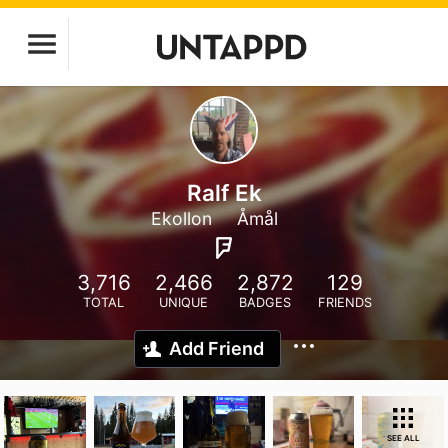
Ralf Ek
Ekollon
Åmål
3,716
2,466
2,872
129
TOTAL
UNIQUE
BADGES
FRIENDS
Add Friend
SEE ALL