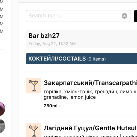
AM
AM
AM
AM
AM
Bar bzh27
Friday, Aug 22, 11:52 AM
КОКТЕЙЛІ/COCTAILS
(9 Items)
Закарпатський/Transcarpath
горілка, хміль-тонік, гренадин, лимон
grenadine, lemon juice
250ml -
Лагідний Гуцул/Gentle Hutsu
горілка, кавовий лікер, сливки | vodka,