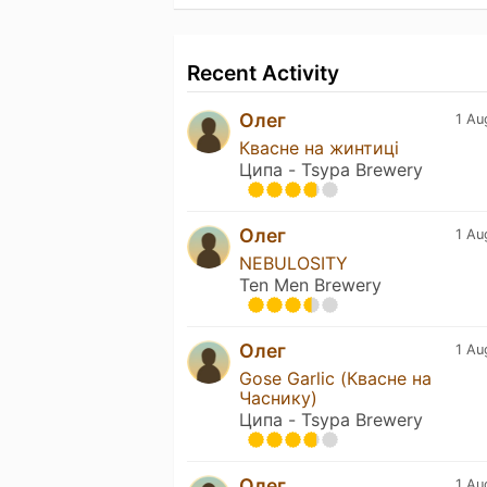
Recent Activity
Олег
1 Au
Квасне на жинтиці
Ципа - Tsypa Brewery
Олег
1 Au
NEBULOSITY
Ten Men Brewery
Олег
1 Au
Gose Garlic (Квасне на
Часнику)
Ципа - Tsypa Brewery
Олег
1 Au