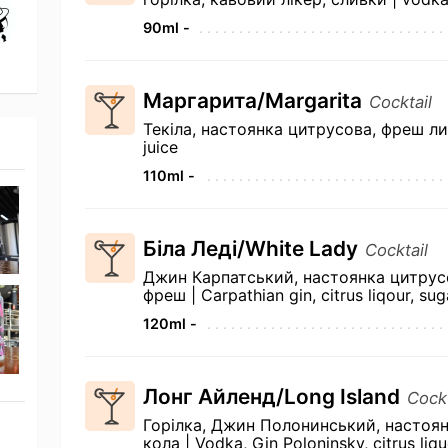
90ml -
Маргарита/Margarita
Cocktail
Текіла, настоянка цитрусова, фреш лимо
juice
110ml -
Біла Леді/White Lady
Cocktail
Джин Карпатський, настоянка цитрус
фреш | Carpathian gin, citrus liqour, sug
120ml -
Лонг Айленд/Long Island
Cockt
Горілка, Джин Полонинський, настоян
кола | Vodka, Gin Poloninsky, citrus liqu