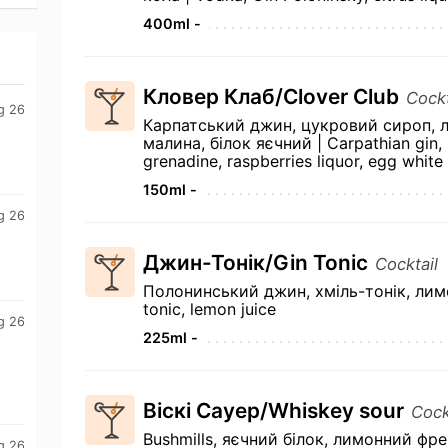
400ml -
Кловер Клаб/Clover Club
Cockt
g 26
Карпатський джин, цукровий сироп, 
малина, білок яєчний | Carpathian gin, 
grenadine, raspberries liquor, egg white
150ml -
g 26
Джин-Тонік/Gin Tonic
Cocktail
Полонинський джин, хміль-тонік, лимо
tonic, lemon juice
g 26
225ml -
Віскі Сауер/Whiskey sour
Cock
Bushmills, яєчний білок, лимонний фре
g 26