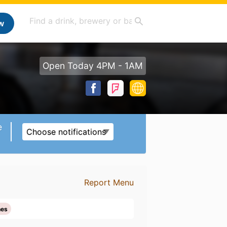
w
Open Today 4PM - 1AM
e
Choose notifications
Report Menu
nes