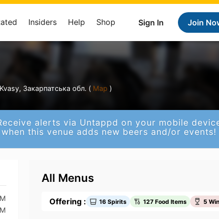
Rated
Insiders
Help
Shop
Sign In
Join No
 Kvasy, Закарпатська обл. (
Map
)
Receive alerts via Untappd on your mobile devic
when this venue adds new beers and/or events!
All Menus
AM
Offering :
16 Spirits
127 Food Items
5 Wi
AM