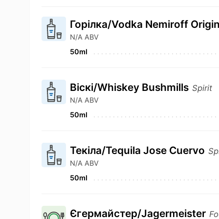
Горілка/Vodka Nemiroff Origi
N/A ABV
50ml
Віскі/Whiskey Bushmills
Spirit
N/A ABV
50ml
Текіла/Tequila Jose Cuervo
Spi
N/A ABV
50ml
Єгермайстер/Jagermeister
Fo