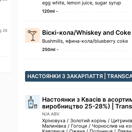
egg white, lemon juice, sugar syrup
120ml -
g 26
Віскі-кола/Whiskey and Cok
Bushmills, яфина-кола/blueberry coke
250ml -
НАСТОЯНКИ З ЗАКАРПАТТЯ | TRANSC
Настоянки з Квасів в асорти
виробництво 25-28%) | Trans
N/A ABV
Хріновуха / Золотий корінь / Цитринів
Малинівка / Гогоци / Чорнослив на ко
Кавовиця / Ожина / Полуниця / Лаванда 