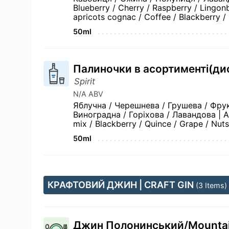
Blueberry / Cherry / Raspberry / Lingon
apricots cognac / Coffee / Blackberry /
50ml
Палиночки в асортименті(дис
Spirit
N/A ABV
Яблучна / Черешнева / Грушева / Фру
Виноградна / Горіхова / Лавандова | App
mix / Blackberry / Quince / Grape / Nut
50ml
КРАФТОВИЙ ДЖИН | CRAFT GIN
(3 Items)
Джин Полонинський/Mountain