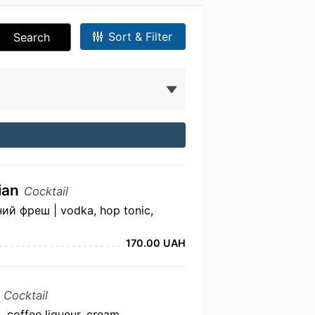
Sort & Filter
Search
ian
Cocktail
ний фреш | vodka, hop tonic,
170.00 UAH
l
Cocktail
 coffee liqueur, cream