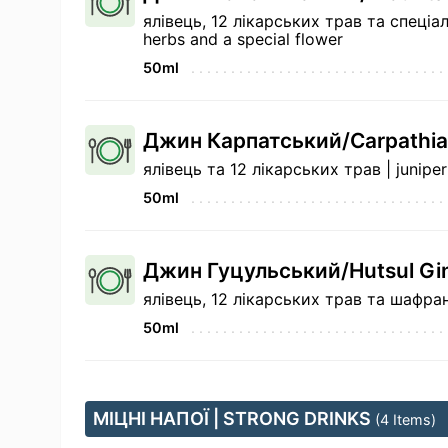
ялівець, 12 лікарських трав та спеціаль
herbs and a special flower
50ml
Джин Карпатський/Carpathia
ялівець та 12 лікарських трав | juniper
50ml
Джин Гуцульський/Hutsul Gi
ялівець, 12 лікарських трав та шафран |
50ml
МІЦНІ НАПОЇ | STRONG DRINKS
(4 Items)