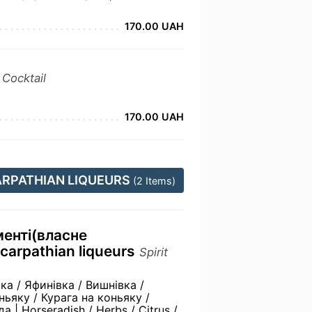
170.00 UAH
e
Cocktail
170.00 UAH
ARPATHIAN LIQUEURS
(2 Items)
менті(власне
carpathian liqueurs
Spirit
ка / Яфинівка / Вишнівка /
ньяку / Курага на коньяку /
| Horseradish / Herbs / Citrus /