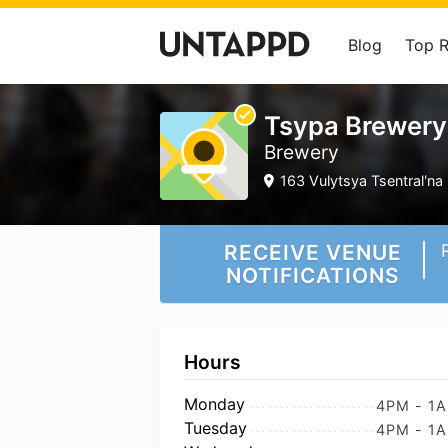
Blog
Top 
Tsypa Brewery
Brewery
163 Vulytsya Tsentralʹna
RECEIVE VENUE
NOTIFICATIONS
Hours
Monday
4PM - 1
Tuesday
4PM - 1