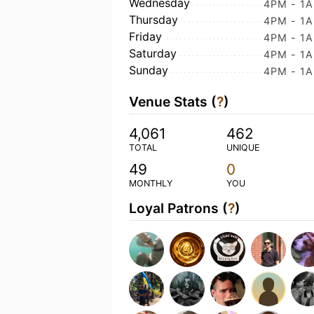
Wednesday
4PM - 1
Thursday
4PM - 1
Friday
4PM - 1
Saturday
4PM - 1
Sunday
4PM - 1
Venue Stats (
?
)
4,061
462
TOTAL
UNIQUE
49
0
MONTHLY
YOU
Loyal Patrons (
?
)