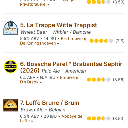
(3.59)
Privatbrauerei
•
5. La Trappe Witte Trappist
Wheat Beer - Witbier / Blanche
5.5% ABV • 14 IBU •
Bierbrouwerij
(3.6)
De Koningshoeven
•
6. Bossche Parel * Brabantse Saphir
(2026)
Pale Ale - American
6% ABV • N/A IBU •
Brouwerij
(3.56)
D'n Draok
•
7. Leffe Brune / Bruin
Brown Ale - Belgian
6.5% ABV • 20 IBU •
Abbaye de
(3.53)
Leffe
•