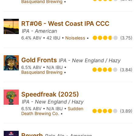
Basqueland Brewing
•
RT#06 - West Coast IPA CCC
IPA - American
6.4% ABV • 42 IBU •
Noiseless
•
(3.75)
Gold Fronts
IPA - New England / Hazy
6.5% ABV • N/A IBU •
(3.84)
Basqueland Brewing
•
Speedfreak (2025)
IPA - New England / Hazy
6.5% ABV • N/A IBU •
Sudden
(3.89)
Death Brewing Co.
•
Reverb