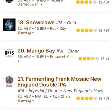
5% ABV • 19 IBU •
Texelse
(3.46)
Bierbrouwerij
•
18. Snowclaws
IPA - Cold
8% ABV • 15 IBU •
Rock City
(3.79)
Brewing
•
20. Mango Bay
IPA - Other
5% ABV • 16 IBU •
Brouwerij Kees
(3.4)
•
21. Fermenting Frank Mosaic New
England Double IPA
IPA - Imperial / Double New England / Hazy
8% ABV • N/A IBU •
Two Chefs
(3.76)
Brewing
•