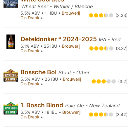
Wheat Beer - Witbier / Blanche
5.5% ABV • 11 IBU •
Brouwerij
(3.33)
D'n Draok
•
Oeteldonker * 2024-2025
IPA - Red
6.1% ABV • 25 IBU •
Brouwerij
(3.37)
D'n Draok
•
Bossche Bol
Stout - Other
5.5% ABV • 26 IBU •
Brouwerij
(3.2)
D'n Draok
•
1. Bosch Blond
Pale Ale - New Zealand
6.5% ABV • 18 IBU •
Brouwerij
(3.42)
D'n Draok
•