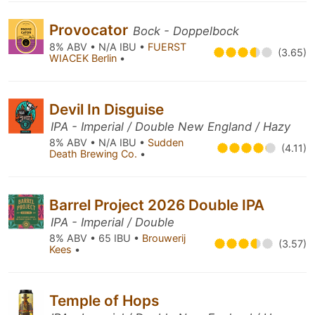
Provocator
Bock - Doppelbock
8% ABV • N/A IBU •
FUERST
(3.65)
WIACEK Berlin
•
Devil In Disguise
IPA - Imperial / Double New England / Hazy
8% ABV • N/A IBU •
Sudden
(4.11)
Death Brewing Co.
•
Barrel Project 2026 Double IPA
IPA - Imperial / Double
8% ABV • 65 IBU •
Brouwerij
(3.57)
Kees
•
Temple of Hops