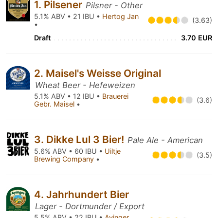
1. Pilsener
Pilsner - Other
5.1% ABV • 21 IBU •
Hertog Jan
(3.63)
•
Draft
3.70 EUR
2. Maisel's Weisse Original
Wheat Beer - Hefeweizen
5.1% ABV • 12 IBU •
Brauerei
(3.6)
Gebr. Maisel
•
3. Dikke Lul 3 Bier!
Pale Ale - American
5.6% ABV • 60 IBU •
Uiltje
(3.5)
Brewing Company
•
4. Jahrhundert Bier
Lager - Dortmunder / Export
5.5% ABV • 22 IBU •
Ayinger