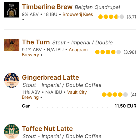
Timberline Brew
Belgian Quadrupel
9% ABV • 18 IBU •
Brouwerij Kees
(3.7)
•
The Turn
Stout - Imperial / Double
9.1% ABV • N/A IBU •
Anagram
(3.98)
Brewery
•
Gingerbread Latte
Stout - Imperial / Double Coffee
11% ABV • N/A IBU •
Vault City
(4)
Brewing
•
Can
11.50 EUR
Toffee Nut Latte
Stout - Imperial / Double Coffee