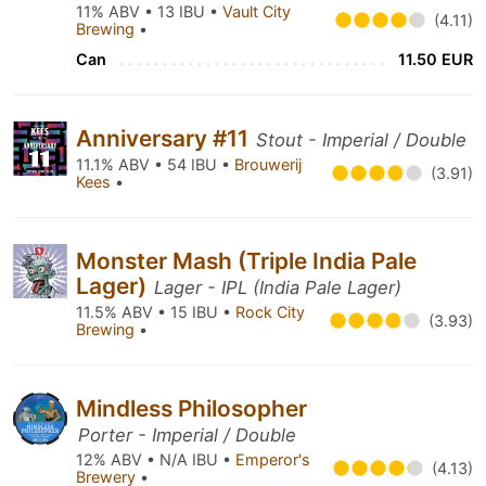
11% ABV • 13 IBU •
Vault City
(4.11)
Brewing
•
Can
11.50 EUR
Anniversary #11
Stout - Imperial / Double
11.1% ABV • 54 IBU •
Brouwerij
(3.91)
Kees
•
Monster Mash (Triple India Pale
Lager)
Lager - IPL (India Pale Lager)
11.5% ABV • 15 IBU •
Rock City
(3.93)
Brewing
•
Mindless Philosopher
Porter - Imperial / Double
12% ABV • N/A IBU •
Emperor's
(4.13)
Brewery
•