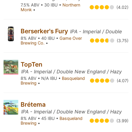
7.5% ABV • 30 IBU •
Northern
(4.02)
Monk
•
Berserker's Fury
IPA - Imperial / Double
8% ABV • 40 IBU •
Game Over
(3.75)
Brewing Co.
•
TopTen
IPA - Imperial / Double New England / Hazy
8% ABV • N/A IBU •
Basqueland
(4.07)
Brewing
•
Brétema
IPA - Imperial / Double New England / Hazy
8% ABV • 45 IBU •
Basqueland
(3.99)
Brewing
•