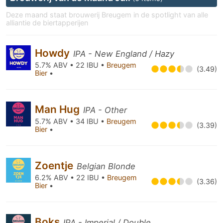
Deze maand staat brouwerij Breugem in de spotlight van alle
alliantie de biertapperijen
Howdy
IPA - New England / Hazy
5.7% ABV • 22 IBU •
Breugem
(3.49)
Bier
•
Man Hug
IPA - Other
5.7% ABV • 34 IBU •
Breugem
(3.39)
Bier
•
Zoentje
Belgian Blonde
6.2% ABV • 22 IBU •
Breugem
(3.36)
Bier
•
Boks
IPA - Imperial / Double