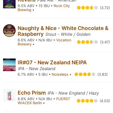
Pale Ale - American
6.5% ABV • 15 IBU •
Rock City
(3.72)
Brewing
•
Naughty & Nice - White Chocolate &
Raspberry
Stout - White / Golden
6.6% ABV • N/A IBU •
Vocation
(3.47)
Brewery
•
IR#07 - New Zealand NEIPA
IPA - New Zealand
6.7% ABV • 5 IBU •
Noiseless
•
(3.83)
Echo Prism
IPA - New England / Hazy
6.8% ABV • N/A IBU •
FUERST
(4.03)
WIACEK Berlin
•