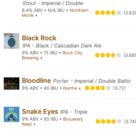
Stout - Imperial / Double
8.4% ABV • N/A IBU •
Northern
(3.83)
Monk
•
Black Rock
IPA - Black / Cascadian Dark Ale
9% ABV • 15 IBU •
Rock City
(3.68)
Brewing
•
Bloodline
Porter - Imperial / Double Baltic
9% ABV • 40 IBU •
Nurme
•
(3.72)
Snake Eyes
IPA - Triple
9% ABV • 65 IBU •
Brouwerij
(3.74)
Kees
•