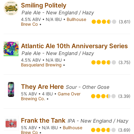
Smiling Politely
Pale Ale - New England / Hazy
4.5% ABV • N/A IBU •
Bullhouse
(3.61)
Brew Co
•
Atlantic Ale 10th Anniversary Series
Pale Ale - New England / Hazy
4.5% ABV • N/A IBU •
(3.75)
Basqueland Brewing
•
They Are Here
Sour - Other Gose
5% ABV • 4 IBU •
Game Over
(3.39)
Brewing Co.
•
Frank the Tank
IPA - New England / Hazy
5% ABV • N/A IBU •
Bullhouse
(3.69)
Brew Co
•