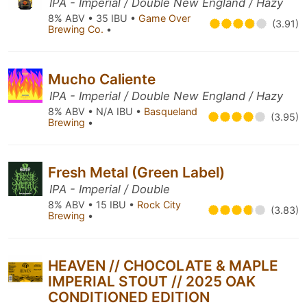
IPA - Imperial / Double New England / Hazy
8% ABV • 35 IBU •
Game Over
(3.91)
Brewing Co.
•
Mucho Caliente
IPA - Imperial / Double New England / Hazy
8% ABV • N/A IBU •
Basqueland
(3.95)
Brewing
•
Fresh Metal (Green Label)
IPA - Imperial / Double
8% ABV • 15 IBU •
Rock City
(3.83)
Brewing
•
HEAVEN // CHOCOLATE & MAPLE
IMPERIAL STOUT // 2025 OAK
CONDITIONED EDITION