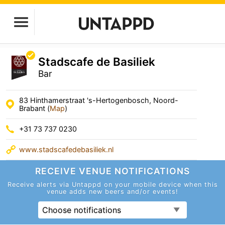
Stadscafe de Basiliek
Bar
83 Hinthamerstraat 's-Hertogenbosch, Noord-
Brabant (
Map
)
+31 73 737 0230
www.stadscafedebasiliek.nl
RECEIVE VENUE
NOTIFICATIONS
Receive alerts via Untappd on your mobile device
when this
venue adds new beers and/or events!
Choose notifications