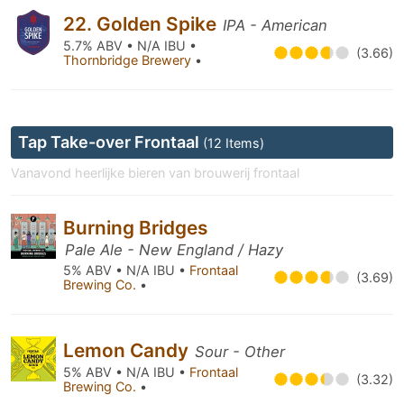
22. Golden Spike
IPA - American
5.7% ABV • N/A IBU •
(3.66)
Thornbridge Brewery
•
Tap Take-over Frontaal
(12 Items)
Vanavond heerlijke bieren van brouwerij frontaal
Burning Bridges
Pale Ale - New England / Hazy
5% ABV • N/A IBU •
Frontaal
(3.69)
Brewing Co.
•
Lemon Candy
Sour - Other
5% ABV • N/A IBU •
Frontaal
(3.32)
Brewing Co.
•