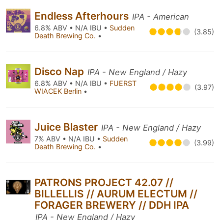
Endless Afterhours
IPA - American
6.8% ABV • N/A IBU •
Sudden
(3.85)
Death Brewing Co.
•
Disco Nap
IPA - New England / Hazy
6.8% ABV • N/A IBU •
FUERST
(3.97)
WIACEK Berlin
•
Juice Blaster
IPA - New England / Hazy
7% ABV • N/A IBU •
Sudden
(3.99)
Death Brewing Co.
•
PATRONS PROJECT 42.07 //
BILLELLIS // AURUM ELECTUM //
FORAGER BREWERY // DDH IPA
IPA - New England / Hazy