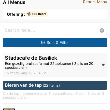
All Menus
Report Menu
Offering :
165 Beers
Sort & Filter
Stadscafe de Basiliek
Een gezellig bruin café met 22tapkranen ( 2 pils en 20
speciaalbier )
Thursday, Aug 06, 2:04 PM
Bieren van de tap
(22 Items)
Op de tap hebben we altijd 11 verschillende Bieren. 3 pils en 9
speciaal bieren.