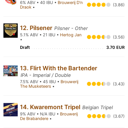
6% ABV • 40 IBU •
Brouwerij D'n
(3.86)
Draok
•
12. Pilsener
Pilsner - Other
5.1% ABV • 21 IBU •
Hertog Jan
(3.56)
•
Draft
3.70 EUR
13. Flirt With the Bartender
IPA - Imperial / Double
7.5% ABV • 45 IBU •
Brouwerij
(3.43)
The Musketeers
•
14. Kwaremont Tripel
Belgian Tripel
9% ABV • N/A IBU •
Brouwerij
(3.67)
De Brabandere
•