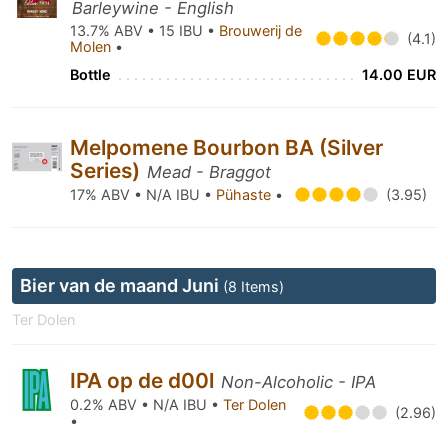
Barleywine - English
13.7% ABV • 15 IBU •
Brouwerij de
(4.1)
Molen
•
Bottle
14.00 EUR
Melpomene Bourbon BA (Silver
Series)
Mead - Braggot
17% ABV • N/A IBU •
Pühaste
•
(3.95)
Bier van de maand Juni
(8 Items)
Ter Dolen
IPA op de d00l
Non-Alcoholic - IPA
0.2% ABV • N/A IBU •
Ter Dolen
(2.96)
•