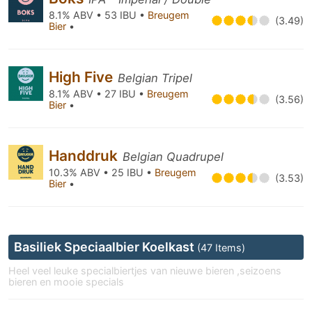
8.1% ABV • 53 IBU •
Breugem
(3.49)
Bier
•
High Five
Belgian Tripel
8.1% ABV • 27 IBU •
Breugem
(3.56)
Bier
•
Handdruk
Belgian Quadrupel
10.3% ABV • 25 IBU •
Breugem
(3.53)
Bier
•
Basiliek Speciaalbier Koelkast
(47 Items)
Heel veel leuke specialbiertjes van nieuwe bieren ,seizoens
bieren en mooie specials