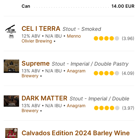
Can
14.00 EUR
CEL I TERRA
Stout - Smoked
12% ABV • N/A IBU •
Menno
(3.96)
Olivier Brewing
•
Supreme
Stout - Imperial / Double Pastry
13% ABV • N/A IBU •
Anagram
(4.09)
Brewery
•
DARK MATTER
Stout - Imperial / Double
13% ABV • N/A IBU •
Anagram
(3.97)
Brewery
•
Calvados Edition 2024 Barley Wine