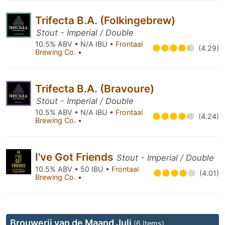
Trifecta B.A. (Folkingebrew)
Stout - Imperial / Double
10.5% ABV • N/A IBU •
Frontaal
(4.29)
Brewing Co.
•
Trifecta B.A. (Bravoure)
Stout - Imperial / Double
10.5% ABV • N/A IBU •
Frontaal
(4.24)
Brewing Co.
•
I've Got Friends
Stout - Imperial / Double
10.5% ABV • 50 IBU •
Frontaal
(4.01)
Brewing Co.
•
Brouwerij van de Maand Juli
(6 Items)