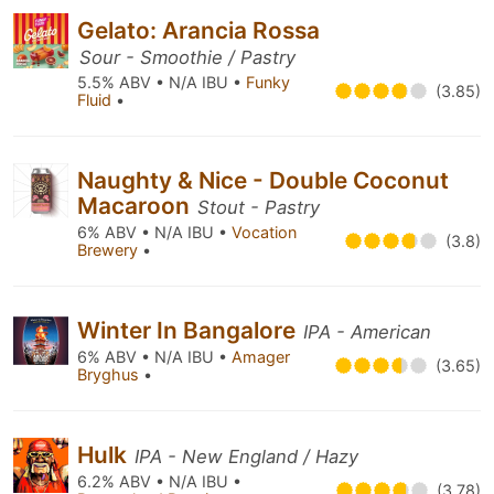
Gelato: Arancia Rossa
Sour - Smoothie / Pastry
5.5% ABV • N/A IBU •
Funky
(3.85)
Fluid
•
Naughty & Nice - Double Coconut
Macaroon
Stout - Pastry
6% ABV • N/A IBU •
Vocation
(3.8)
Brewery
•
Winter In Bangalore
IPA - American
6% ABV • N/A IBU •
Amager
(3.65)
Bryghus
•
Hulk
IPA - New England / Hazy
6.2% ABV • N/A IBU •
(3.78)