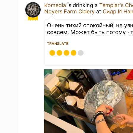
Komedia
is drinking a
Templar's Ch
Noyers Farm Cidery
at
Сидр И Нэ
Очень тихий спокойный, не уз
совсем. Может быть потому чт
TRANSLATE