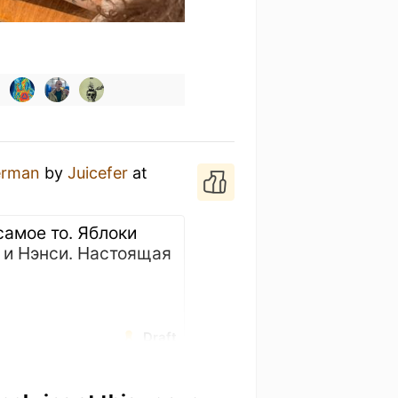
erman
by
Juicefer
at
амое то. Яблоки
 и Нэнси. Настоящая
Draft