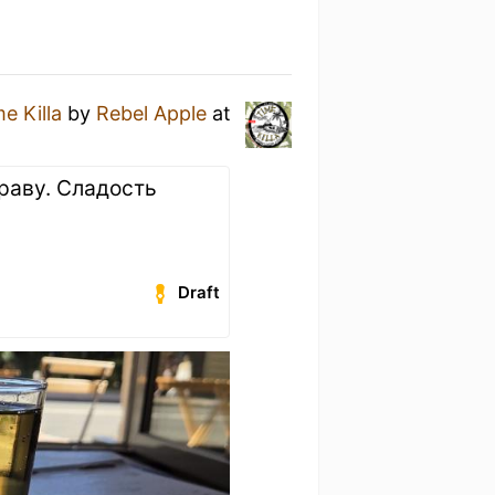
e Killa
by
Rebel Apple
at
траву. Сладость
Draft