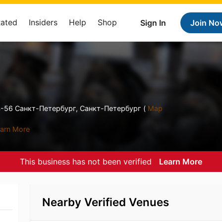
Rated
Insiders
Help
Shop
Sign In
Join No
-56 Санкт-Петербург, Санкт-Петербург (
Map
arn More
This business has not been verified
Learn More
Nearby Verified Venues