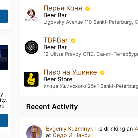
Перья Коня
Beer Bar
Ligovsky Avenue 110 Sankt-Peterburg,
TBPBar
Beer Bar
12 Ulitsa Pravdy СПБ, Санкт-Петербур
Пиво на Ушинке
Beer Store
Улица Ушинского 25к1 Sankt-Peterbur
fy
ty,
Recent Activity
re.
Evgeniy Kuzminykh
is drinking an
at
Сидр И Нэнси