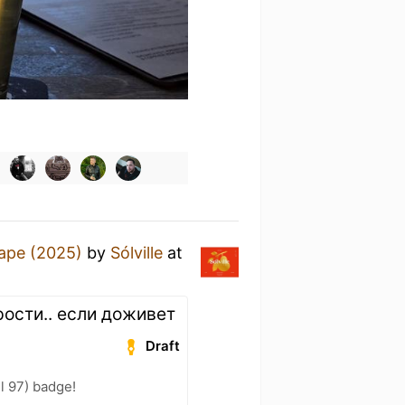
аре (2025)
by
Sólville
at
рости.. если доживет
Draft
l 97) badge!