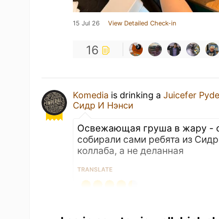
15 Jul 26
View Detailed Check-in
16
Komedia
is drinking a
Juicefer Pyd
Сидр И Нэнси
Освежающая груша в жару - с
собирали сами ребята из Сидр
коллаба, а не деланная
TRANSLATE