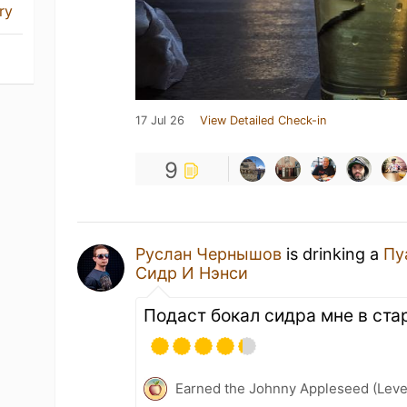
ry
17 Jul 26
View Detailed Check-in
9
Руслан Чернышов
is drinking a
Пу
Сидр И Нэнси
Подаст бокал сидра мне в ста
Earned the Johnny Appleseed (Leve