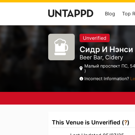
Blog
Top 
Unverified
Сидр И Нэнси
Beer Bar, Cidery
Малый проспект ПС, 54
)
Incorrect Information?
Le
This Venue is Unverified (
?
)