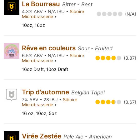
La Bourreau
Bitter - Best
4.3% ABV • N/A IBU •
Siboire
(N/A)
Microbrasserie
•
10oz, 16oz
Rêve en couleurs
Sour - Fruited
6.5% ABV • N/A IBU •
Siboire
(3.87)
Microbrasserie
•
16oz Draft, 10oz Draft
Trip d'automne
Belgian Tripel
7% ABV • 28 IBU •
Siboire
(3.67)
Microbrasserie
•
16 oz, 10oz, 5oz
Virée Zestée
Pale Ale - American