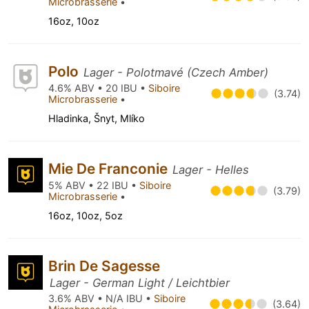
Microbrasserie
•
16oz, 10oz
Polo
Lager - Polotmavé (Czech Amber)
4.6% ABV • 20 IBU •
Siboire
(3.74)
Microbrasserie
•
Hladinka, Šnyt, Mlíko
Mie De Franconie
Lager - Helles
5% ABV • 22 IBU •
Siboire
(3.79)
Microbrasserie
•
16oz, 10oz, 5oz
Brin De Sagesse
Lager - German Light / Leichtbier
3.6% ABV • N/A IBU •
Siboire
(3.64)