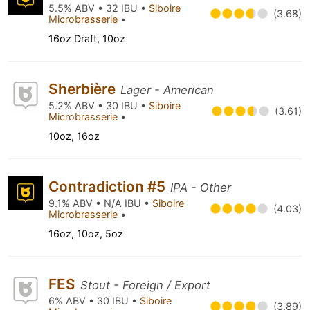
5.5% ABV • 32 IBU •
Siboire
(3.68)
Microbrasserie
•
16oz Draft, 10oz
Sherbière
Lager - American
5.2% ABV • 30 IBU •
Siboire
(3.61)
Microbrasserie
•
10oz, 16oz
Contradiction #5
IPA - Other
9.1% ABV • N/A IBU •
Siboire
(4.03)
Microbrasserie
•
16oz, 10oz, 5oz
FES
Stout - Foreign / Export
6% ABV • 30 IBU •
Siboire
(3.89)