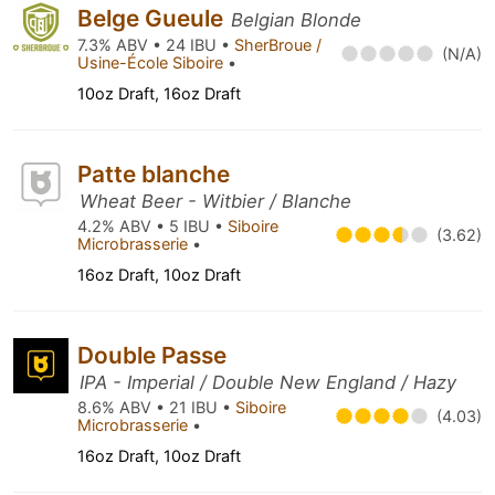
Belge Gueule
Belgian Blonde
7.3% ABV • 24 IBU •
SherBroue /
(N/A)
Usine-École Siboire
•
10oz Draft, 16oz Draft
Patte blanche
Wheat Beer - Witbier / Blanche
4.2% ABV • 5 IBU •
Siboire
(3.62)
Microbrasserie
•
16oz Draft, 10oz Draft
Double Passe
IPA - Imperial / Double New England / Hazy
8.6% ABV • 21 IBU •
Siboire
(4.03)
Microbrasserie
•
16oz Draft, 10oz Draft