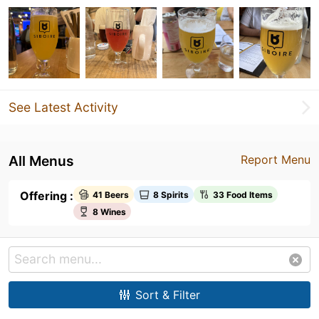
See Latest Activity
All Menus
Report Menu
Offering :
41 Beers
8 Spirits
33 Food Items
8 Wines
Sort & Filter