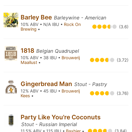
Barley Bee
Barleywine - American
10% ABV • N/A IBU •
Rock On
(3.6)
Brewing
•
1818
Belgian Quadrupel
10% ABV • 38 IBU •
Brouwerij
(3.72)
Maallust
•
Gingerbread Man
Stout - Pastry
12% ABV • 45 IBU •
Brouwerij
(3.76)
Kees
•
Party Like You're Coconuts
Stout - Russian Imperial
11.5% ABV • 115 IBU •
Baxbier
•
(3.84)