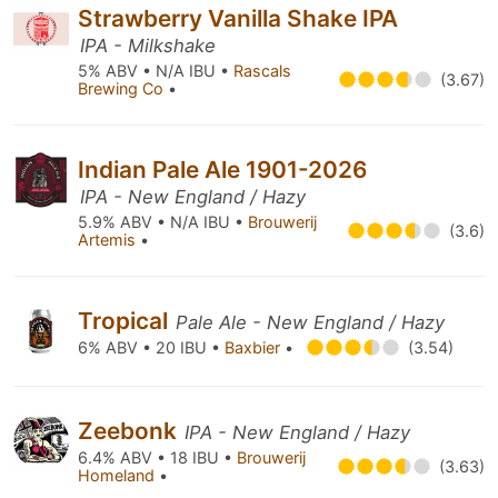
Strawberry Vanilla Shake IPA
IPA - Milkshake
5% ABV • N/A IBU •
Rascals
(3.67)
Brewing Co
•
Indian Pale Ale 1901-2026
IPA - New England / Hazy
5.9% ABV • N/A IBU •
Brouwerij
(3.6)
Artemis
•
Tropical
Pale Ale - New England / Hazy
6% ABV • 20 IBU •
Baxbier
•
(3.54)
Zeebonk
IPA - New England / Hazy
6.4% ABV • 18 IBU •
Brouwerij
(3.63)
Homeland
•