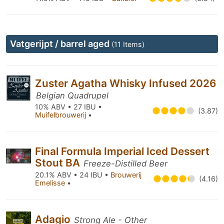
Vatgerijpt / barrel aged
(11 Items)
Zuster Agatha Whisky Infused 2026
Belgian Quadrupel
10% ABV • 27 IBU •
(3.87)
Muifelbrouwerij
•
Final Formula Imperial Iced Dessert
Stout BA
Freeze-Distilled Beer
20.1% ABV • 24 IBU •
Brouwerij
(4.16)
Emelisse
•
Adagio
Strong Ale - Other