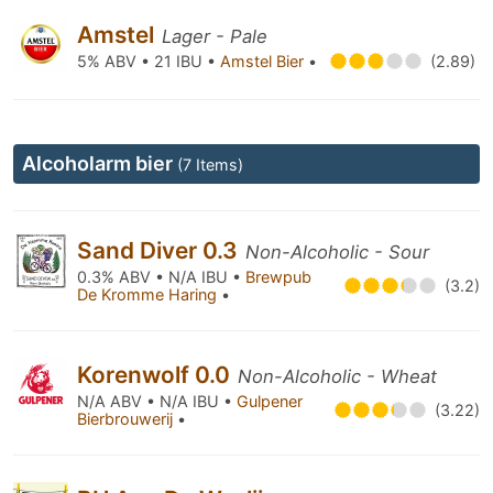
Amstel
Lager - Pale
5% ABV • 21 IBU •
Amstel Bier
•
(2.89)
Alcoholarm bier
(7 Items)
Sand Diver 0.3
Non-Alcoholic - Sour
0.3% ABV • N/A IBU •
Brewpub
(3.2)
De Kromme Haring
•
Korenwolf 0.0
Non-Alcoholic - Wheat
N/A ABV • N/A IBU •
Gulpener
(3.22)
Bierbrouwerij
•