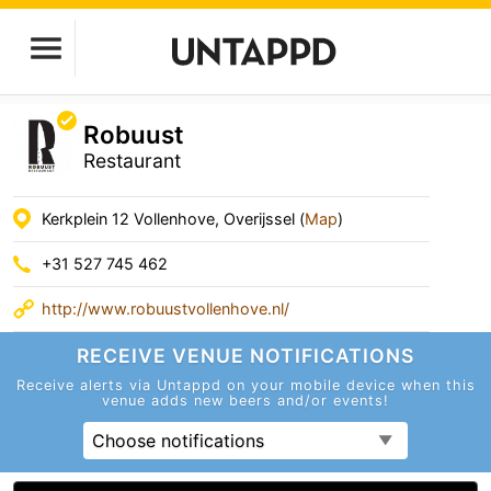
Robuust
Restaurant
Kerkplein 12 Vollenhove, Overijssel (
Map
)
+31 527 745 462
http://www.robuustvollenhove.nl/
RECEIVE VENUE
NOTIFICATIONS
Receive alerts via Untappd on your mobile device
when this
venue adds new beers and/or events!
Choose notifications