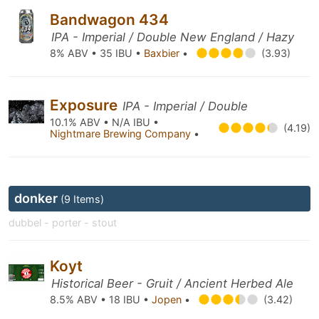
Bandwagon 434
IPA - Imperial / Double New England / Hazy
8% ABV • 35 IBU •
Baxbier
•
(3.93)
Exposure
IPA - Imperial / Double
10.1% ABV • N/A IBU •
(4.19)
Nightmare Brewing Company
•
donker
(9 Items)
dubbel - porter - stout
Koyt
Historical Beer - Gruit / Ancient Herbed Ale
8.5% ABV • 18 IBU •
Jopen
•
(3.42)