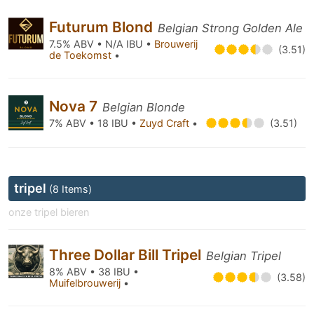
Futurum Blond
Belgian Strong Golden Ale
7.5% ABV • N/A IBU •
Brouwerij
(3.51)
de Toekomst
•
Nova 7
Belgian Blonde
7% ABV • 18 IBU •
Zuyd Craft
•
(3.51)
tripel
(8 Items)
onze tripel bieren
Three Dollar Bill Tripel
Belgian Tripel
8% ABV • 38 IBU •
(3.58)
Muifelbrouwerij
•