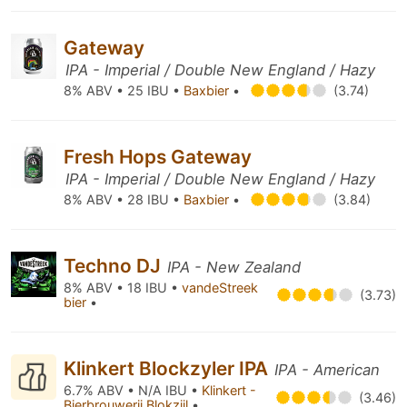
Gateway
IPA - Imperial / Double New England / Hazy
8% ABV • 25 IBU •
Baxbier
•
(3.74)
Fresh Hops Gateway
IPA - Imperial / Double New England / Hazy
8% ABV • 28 IBU •
Baxbier
•
(3.84)
Techno DJ
IPA - New Zealand
8% ABV • 18 IBU •
vandeStreek
(3.73)
bier
•
Klinkert Blockzyler IPA
IPA - American
6.7% ABV • N/A IBU •
Klinkert -
(3.46)
Bierbrouwerij Blokzijl
•