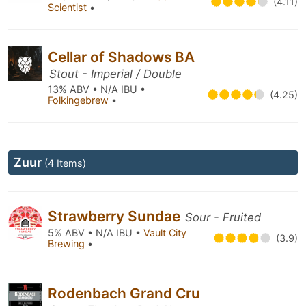
(4.11)
Scientist
•
Cellar of Shadows BA
Stout - Imperial / Double
13% ABV • N/A IBU •
(4.25)
Folkingebrew
•
Zuur
(4 Items)
Strawberry Sundae
Sour - Fruited
5% ABV • N/A IBU •
Vault City
(3.9)
Brewing
•
Rodenbach Grand Cru