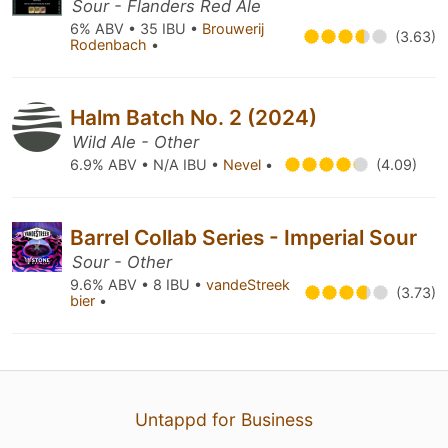
Sour - Flanders Red Ale
6% ABV • 35 IBU •
Brouwerij
(3.63)
Rodenbach
•
Halm Batch No. 2 (2024)
Wild Ale - Other
6.9% ABV • N/A IBU •
Nevel
•
(4.09)
Barrel Collab Series - Imperial Sour
Sour - Other
9.6% ABV • 8 IBU •
vandeStreek
(3.73)
bier
•
Untappd for Business