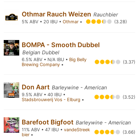
Othmar Rauch Weizen
Rauchbier
5% ABV • 20 IBU •
Othmar
•
(3.28)
BOMPA - Smooth Dubbel
Belgian Dubbel
6.5% ABV • N/A IBU •
Big Belly
(3.37)
Brewing Company
•
Don Aart
Barleywine - American
9.5% ABV • 40 IBU •
(3.52)
Stadsbrouwerij Vos - Elburg
•
Barefoot Bigfoot
Barleywine - American
11% ABV • 47 IBU •
vandeStreek
(3.66)
bier
•