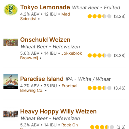
Tokyo Lemonade
Wheat Beer - Fruited
4.2% ABV • 12 IBU •
Mad
(3.28)
Scientist
•
Onschuld Weizen
Wheat Beer - Hefeweizen
5.6% ABV • 14 IBU •
Jokkebrok
(3.38)
Brouwerij
•
Paradise Island
IPA - White / Wheat
4.7% ABV • 35 IBU •
Frontaal
(3.46)
Brewing Co.
•
Heavy Hoppy Willy Weizen
Wheat Beer - Hefeweizen
5.3% ABV • 14 IBU •
Rock On
(3.6)