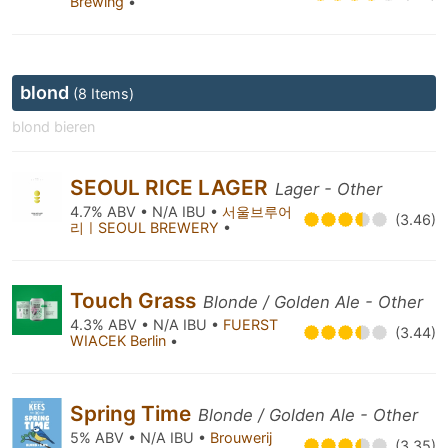
Brewing
•
blond
(8 Items)
blond bieren
SEOUL RICE LAGER
Lager - Other
4.7% ABV • N/A IBU •
서울브루어
(3.46)
리ㅣSEOUL BREWERY
•
Touch Grass
Blonde / Golden Ale - Other
4.3% ABV • N/A IBU •
FUERST
(3.44)
WIACEK Berlin
•
Spring Time
Blonde / Golden Ale - Other
5% ABV • N/A IBU •
Brouwerij
(3.35)