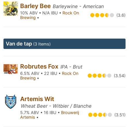
Barley Bee
Barleywine - American
10% ABV • N/A IBU •
Rock On
(3.6)
Brewing
•
Van de tap
(3 Items)
Robrutes Fox
IPA - Brut
6.5% ABV • 22 IBU •
Rock On
(3.54)
Brewing
•
Artemis Wit
Wheat Beer - Witbier / Blanche
5.7% ABV • 16 IBU •
Brouwerij
(3.51)
Artemis
•