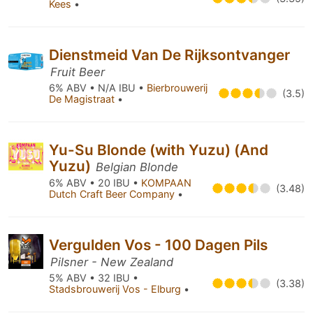
Kees
•
Dienstmeid Van De Rijksontvanger
Fruit Beer
6% ABV • N/A IBU •
Bierbrouwerij
(3.5)
De Magistraat
•
Yu-Su Blonde (with Yuzu) (And
Yuzu)
Belgian Blonde
6% ABV • 20 IBU •
KOMPAAN
(3.48)
Dutch Craft Beer Company
•
Vergulden Vos - 100 Dagen Pils
Pilsner - New Zealand
5% ABV • 32 IBU •
(3.38)
Stadsbrouwerij Vos - Elburg
•