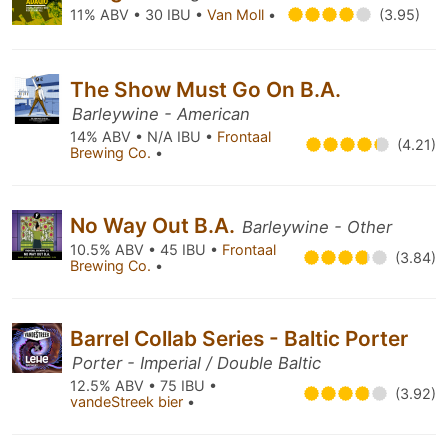
11% ABV • 30 IBU •
Van Moll
•
(3.95)
The Show Must Go On B.A.
Barleywine - American
14% ABV • N/A IBU •
Frontaal
(4.21)
Brewing Co.
•
No Way Out B.A.
Barleywine - Other
10.5% ABV • 45 IBU •
Frontaal
(3.84)
Brewing Co.
•
Barrel Collab Series - Baltic Porter
Porter - Imperial / Double Baltic
12.5% ABV • 75 IBU •
(3.92)
vandeStreek bier
•