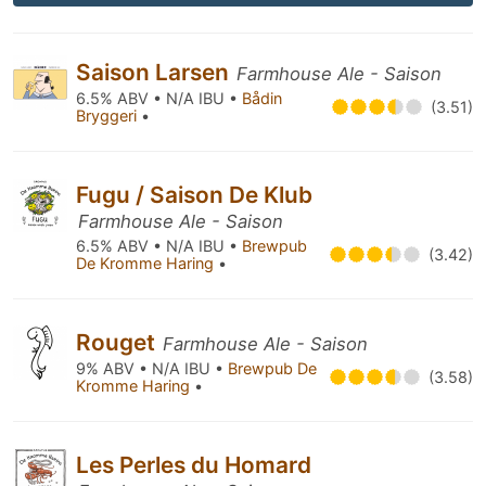
Saison Larsen
Farmhouse Ale - Saison
6.5% ABV • N/A IBU •
Bådin
(3.51)
Bryggeri
•
Fugu / Saison De Klub
Farmhouse Ale - Saison
6.5% ABV • N/A IBU •
Brewpub
(3.42)
De Kromme Haring
•
Rouget
Farmhouse Ale - Saison
9% ABV • N/A IBU •
Brewpub De
(3.58)
Kromme Haring
•
Les Perles du Homard