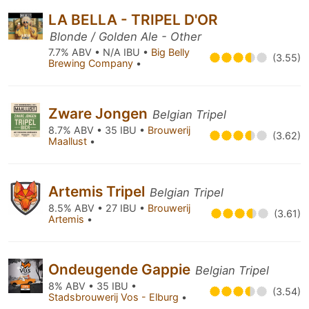
LA BELLA - TRIPEL D'OR
Blonde / Golden Ale - Other
7.7% ABV • N/A IBU •
Big Belly
(3.55)
Brewing Company
•
Zware Jongen
Belgian Tripel
8.7% ABV • 35 IBU •
Brouwerij
(3.62)
Maallust
•
Artemis Tripel
Belgian Tripel
8.5% ABV • 27 IBU •
Brouwerij
(3.61)
Artemis
•
Ondeugende Gappie
Belgian Tripel
8% ABV • 35 IBU •
(3.54)
Stadsbrouwerij Vos - Elburg
•