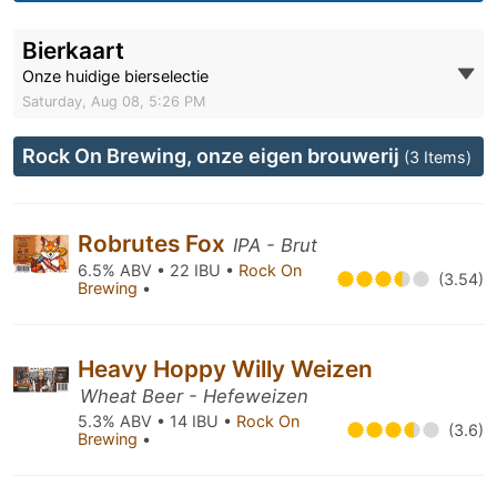
Bierkaart
Onze huidige bierselectie
Saturday, Aug 08, 5:26 PM
Rock On Brewing, onze eigen brouwerij
(3 Items)
Robrutes Fox
IPA - Brut
6.5% ABV • 22 IBU •
Rock On
(3.54)
Brewing
•
Heavy Hoppy Willy Weizen
Wheat Beer - Hefeweizen
5.3% ABV • 14 IBU •
Rock On
(3.6)
Brewing
•