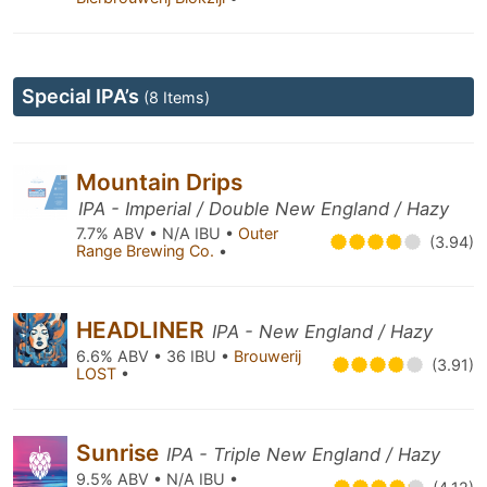
Special IPA’s
(8 Items)
Mountain Drips
IPA - Imperial / Double New England / Hazy
7.7% ABV • N/A IBU •
Outer
(3.94)
Range Brewing Co.
•
HEADLINER
IPA - New England / Hazy
6.6% ABV • 36 IBU •
Brouwerij
(3.91)
LOST
•
Sunrise
IPA - Triple New England / Hazy
9.5% ABV • N/A IBU •