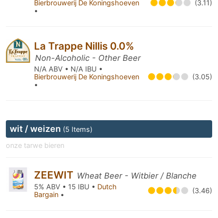
Bierbrouwerij De Koningshoeven
(3.11)
•
La Trappe Nillis 0.0%
Non-Alcoholic - Other Beer
N/A ABV • N/A IBU •
Bierbrouwerij De Koningshoeven
(3.05)
•
wit / weizen
(5 Items)
onze tarwe bieren
ZEEWIT
Wheat Beer - Witbier / Blanche
5% ABV • 15 IBU •
Dutch
(3.46)
Bargain
•