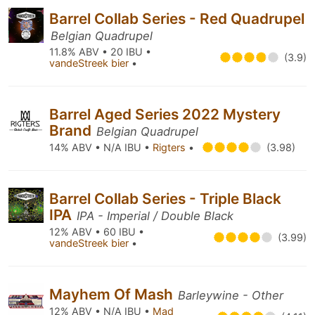
Barrel Collab Series - Red Quadrupel
Belgian Quadrupel
11.8% ABV • 20 IBU •
(3.9)
vandeStreek bier
•
Barrel Aged Series 2022 Mystery
Brand
Belgian Quadrupel
14% ABV • N/A IBU •
Rigters
•
(3.98)
Barrel Collab Series - Triple Black
IPA
IPA - Imperial / Double Black
12% ABV • 60 IBU •
(3.99)
vandeStreek bier
•
Mayhem Of Mash
Barleywine - Other
12% ABV • N/A IBU •
Mad