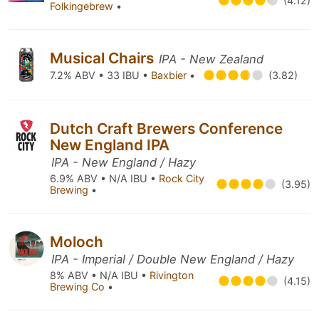
(4.12)
Folkingebrew
•
Musical Chairs
IPA - New Zealand
7.2% ABV • 33 IBU •
Baxbier
•
(3.82)
Dutch Craft Brewers Conference
New England IPA
IPA - New England / Hazy
6.9% ABV • N/A IBU •
Rock City
(3.95)
Brewing
•
Moloch
IPA - Imperial / Double New England / Hazy
8% ABV • N/A IBU •
Rivington
(4.15)
Brewing Co
•