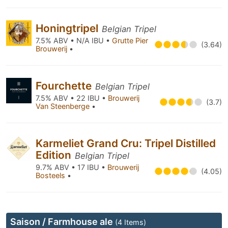
Honingtripel
Belgian Tripel
7.5% ABV • N/A IBU •
Grutte Pier
(3.64)
Brouwerij
•
Fourchette
Belgian Tripel
7.5% ABV • 22 IBU •
Brouwerij
(3.7)
Van Steenberge
•
Karmeliet Grand Cru: Tripel Distilled
Edition
Belgian Tripel
9.7% ABV • 17 IBU •
Brouwerij
(4.05)
Bosteels
•
Saison / Farmhouse ale
(4 Items)