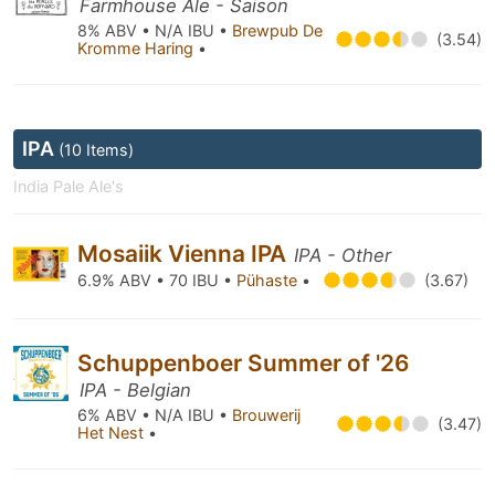
Farmhouse Ale - Saison
8% ABV • N/A IBU •
Brewpub De
(3.54)
Kromme Haring
•
IPA
(10 Items)
India Pale Ale's
Mosaiik Vienna IPA
IPA - Other
6.9% ABV • 70 IBU •
Pühaste
•
(3.67)
Schuppenboer Summer of '26
IPA - Belgian
6% ABV • N/A IBU •
Brouwerij
(3.47)
Het Nest
•