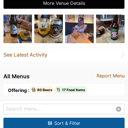
More Venue Details
See Latest Activity
All Menus
Report Menu
Offering :
80 Beers
17 Food Items
Sort & Filter