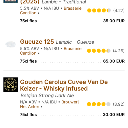
(2025)
Lambic - Traditional
5.5% ABV • N/A IBU •
Brasserie
(4.27)
Cantillon
•
75cl fles
35.00 EUR
Gueuze 125
Lambic - Gueuze
5.5% ABV • N/A IBU •
Brasserie
(4.26)
Cantillon
•
75cl fles
65.00 EUR
Gouden Carolus Cuvee Van De
Keizer - Whisky Infused
Belgian Strong Dark Ale
N/A ABV • N/A IBU •
Brouwerij
(3.92)
Het Anker
•
75cl fles
30.00 EUR