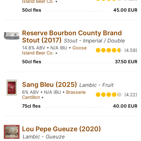
Island Beer Co.
•
50cl fles
45.00 EUR
Reserve Bourbon County Brand
Stout (2017)
Stout - Imperial / Double
14.8% ABV • N/A IBU •
Goose
(4.59)
Island Beer Co.
•
50cl fles
37.50 EUR
Sang Bleu (2025)
Lambic - Fruit
6% ABV • N/A IBU •
Brasserie
(4.22)
Cantillon
•
75cl fles
40.00 EUR
Lou Pepe Gueuze (2020)
Lambic - Gueuze