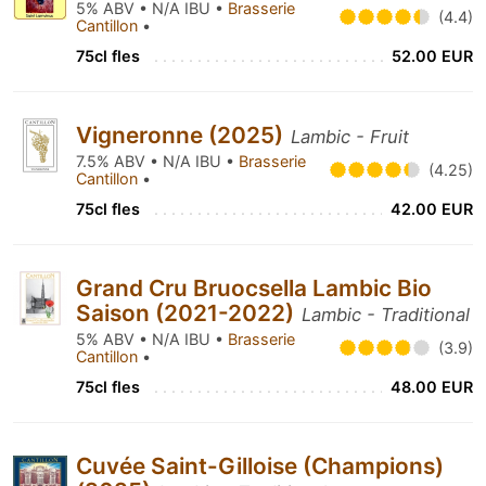
5% ABV • N/A IBU •
Brasserie
(4.4)
Cantillon
•
75cl fles
52.00 EUR
Vigneronne (2025)
Lambic - Fruit
7.5% ABV • N/A IBU •
Brasserie
(4.25)
Cantillon
•
75cl fles
42.00 EUR
Grand Cru Bruocsella Lambic Bio
Saison (2021-2022)
Lambic - Traditional
5% ABV • N/A IBU •
Brasserie
(3.9)
Cantillon
•
75cl fles
48.00 EUR
Cuvée Saint-Gilloise (Champions)