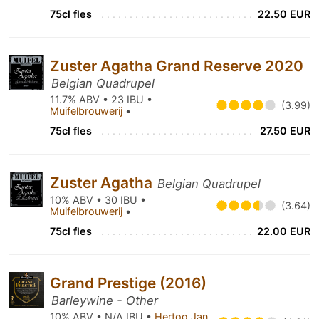
75cl fles
22.50 EUR
Zuster Agatha Grand Reserve 2020
Belgian Quadrupel
11.7% ABV • 23 IBU •
(3.99)
Muifelbrouwerij
•
75cl fles
27.50 EUR
Zuster Agatha
Belgian Quadrupel
10% ABV • 30 IBU •
(3.64)
Muifelbrouwerij
•
75cl fles
22.00 EUR
Grand Prestige (2016)
Barleywine - Other
10% ABV • N/A IBU •
Hertog Jan