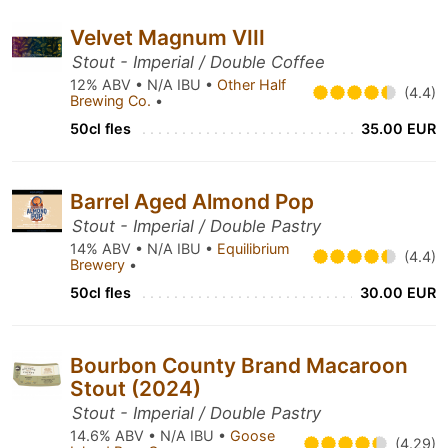
Velvet Magnum VIII
Stout - Imperial / Double Coffee
12% ABV • N/A IBU •
Other Half
(4.4)
Brewing Co.
•
50cl fles
35.00 EUR
Barrel Aged Almond Pop
Stout - Imperial / Double Pastry
14% ABV • N/A IBU •
Equilibrium
(4.4)
Brewery
•
50cl fles
30.00 EUR
Bourbon County Brand Macaroon
Stout (2024)
Stout - Imperial / Double Pastry
14.6% ABV • N/A IBU •
Goose
(4.29)