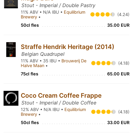
Stout - Imperial / Double Pastry
11% ABV • N/A IBU •
Equilibrium
(4.24)
Brewery
•
50cl fles
35.00 EUR
Straffe Hendrik Heritage (2014)
Belgian Quadrupel
11% ABV • 35 IBU •
Brouwerij De
(4.18)
Halve Maan
•
75cl fles
65.00 EUR
Coco Cream Coffee Frappe
Stout - Imperial / Double Coffee
12% ABV • N/A IBU •
Equilibrium
(4.18)
Brewery
•
50cl fles
33.00 EUR