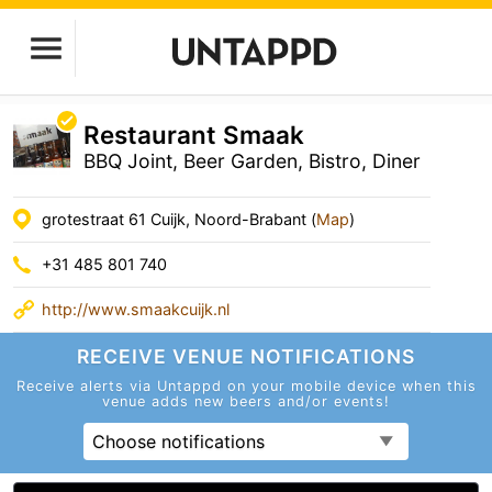
Restaurant Smaak
BBQ Joint, Beer Garden, Bistro, Diner
grotestraat 61 Cuijk, Noord-Brabant (
Map
)
+31 485 801 740
http://www.smaakcuijk.nl
RECEIVE VENUE
NOTIFICATIONS
Receive alerts via Untappd on your mobile device
when this
venue adds new beers and/or events!
Choose notifications