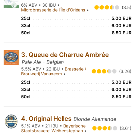
6% ABV • 30 IBU •
(3.5)
Microbrasserie de l'Île d'Orléans
•
25cl
5.00 EUR
33cl
6.00 EUR
50cl
8.50 EUR
3. Queue de Charrue Ambrée
Pale Ale - Belgian
5.5% ABV • 22 IBU •
Brasserie /
(3.26)
Brouwerij Vanuxeem
•
25cl
5.00 EUR
33cl
6.00 EUR
50cl
8.50 EUR
4. Original Helles
Blonde Allemande
5.1% ABV • 21 IBU •
Bayerische
(3.61)
Staatsbrauerei Weihenstephan
•