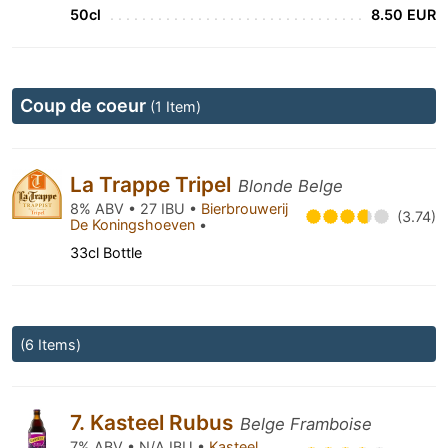
50cl
8.50 EUR
Coup de coeur
(1 Item)
La Trappe Tripel
Blonde Belge
8% ABV • 27 IBU •
Bierbrouwerij
(3.74)
De Koningshoeven
•
33cl Bottle
(6 Items)
7. Kasteel Rubus
Belge Framboise
7% ABV • N/A IBU •
Kasteel