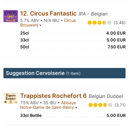
12. Circus Fantastic
IPA - Belgian
5.7% ABV • N/A IBU •
Circus
(3.46)
Brouwerij
•
25cl
4.00 EUR
33cl
5.00 EUR
50cl
7.50 EUR
Suggestion Cervoiserie
(1 Item)
Trappistes Rochefort 6
Belgian Dubbel
7.5% ABV • 35 IBU •
Abbaye
(3.71)
Notre-Dame de Saint-Rémy
•
33cl Bottle
5.00 EUR