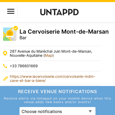
La Cervoiserie Mont-de-Marsan
Bar
287 Avenue du Maréchal Juin Mont-de-Marsan,
Nouvelle-Aquitaine (
Map
)
+33 786601669
https://www.lacervoiserie.com/cervoiserie-mdm-
cave-et-bar-a-biere/
RECEIVE VENUE
NOTIFICATIONS
Receive alerts via Untappd on your mobile device
when this
venue adds new beers and/or events!
Choose notifications