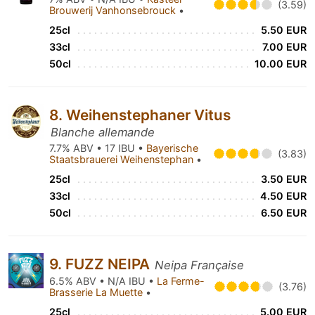
(3.59)
Brouwerij Vanhonsebrouck
•
25cl
5.50 EUR
33cl
7.00 EUR
50cl
10.00 EUR
8. Weihenstephaner Vitus
Blanche allemande
7.7% ABV • 17 IBU •
Bayerische
(3.83)
Staatsbrauerei Weihenstephan
•
25cl
3.50 EUR
33cl
4.50 EUR
50cl
6.50 EUR
9. FUZZ NEIPA
Neipa Française
6.5% ABV • N/A IBU •
La Ferme-
(3.76)
Brasserie La Muette
•
25cl
5.00 EUR