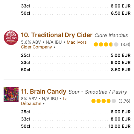
33cl
6.00 EUR
50cl
8.50 EUR
10. Traditional Dry Cider
Cidre Irlandais
5.6% ABV • N/A IBU •
Mac Ivors
(3.6)
Cider Company
•
25cl
5.00 EUR
33cl
6.00 EUR
50cl
8.50 EUR
11. Brain Candy
Sour - Smoothie / Pastry
8% ABV • N/A IBU •
La
(3.76)
Débauche
•
25cl
6.00 EUR
33cl
8.00 EUR
50cl
12.00 EUR