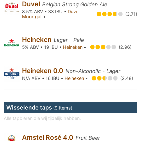
Duvel
Belgian Strong Golden Ale
8.5% ABV • 33 IBU •
Duvel
(3.71)
Moortgat
•
Heineken
Lager - Pale
5% ABV • 19 IBU •
Heineken
•
(2.96)
Heineken 0.0
Non-Alcoholic - Lager
N/A ABV • 16 IBU •
Heineken
•
(2.48)
Wisselende taps
(9 Items)
Alle tapbieren die wij tijdelijk hebben.
Amstel Rosé 4.0
Fruit Beer