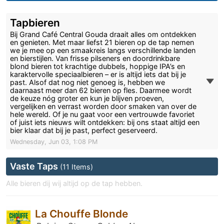
Tapbieren
Bij Grand Café Central Gouda draait alles om ontdekken
en genieten. Met maar liefst 21 bieren op de tap nemen
we je mee op een smaakreis langs verschillende landen
en bierstijlen. Van frisse pilseners en doordrinkbare
blond bieren tot krachtige dubbels, hoppige IPA’s en
karaktervolle speciaalbieren – er is altijd iets dat bij je
past. Alsof dat nog niet genoeg is, hebben we
daarnaast meer dan 62 bieren op fles. Daarmee wordt
de keuze nóg groter en kun je blijven proeven,
vergelijken en verrast worden door smaken van over de
hele wereld. Of je nu gaat voor een vertrouwde favoriet
of juist iets nieuws wilt ontdekken: bij ons staat altijd een
bier klaar dat bij je past, perfect geserveerd.
Wednesday, Jun 03, 1:08 PM
Vaste Taps
(11 Items)
Alle bieren dij wij altijd op de tap hebben.
La Chouffe Blonde