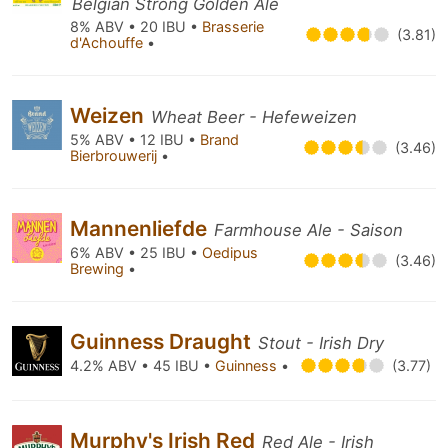
Belgian Strong Golden Ale
8% ABV • 20 IBU •
Brasserie
(3.81)
d'Achouffe
•
Weizen
Wheat Beer - Hefeweizen
5% ABV • 12 IBU •
Brand
(3.46)
Bierbrouwerij
•
Mannenliefde
Farmhouse Ale - Saison
6% ABV • 25 IBU •
Oedipus
(3.46)
Brewing
•
Guinness Draught
Stout - Irish Dry
4.2% ABV • 45 IBU •
Guinness
•
(3.77)
Murphy's Irish Red
Red Ale - Irish