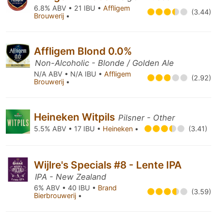
6.8% ABV • 21 IBU •
Affligem
(3.44)
Brouwerij
•
Affligem Blond 0.0%
Non-Alcoholic - Blonde / Golden Ale
N/A ABV • N/A IBU •
Affligem
(2.92)
Brouwerij
•
Heineken Witpils
Pilsner - Other
5.5% ABV • 17 IBU •
Heineken
•
(3.41)
Wijlre's Specials #8 - Lente IPA
IPA - New Zealand
6% ABV • 40 IBU •
Brand
(3.59)
Bierbrouwerij
•