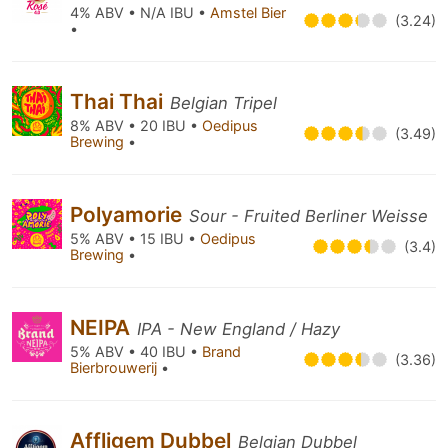
4% ABV • N/A IBU •
Amstel Bier
(3.24)
•
Thai Thai
Belgian Tripel
8% ABV • 20 IBU •
Oedipus
(3.49)
Brewing
•
Polyamorie
Sour - Fruited Berliner Weisse
5% ABV • 15 IBU •
Oedipus
(3.4)
Brewing
•
NEIPA
IPA - New England / Hazy
5% ABV • 40 IBU •
Brand
(3.36)
Bierbrouwerij
•
Affligem Dubbel
Belgian Dubbel