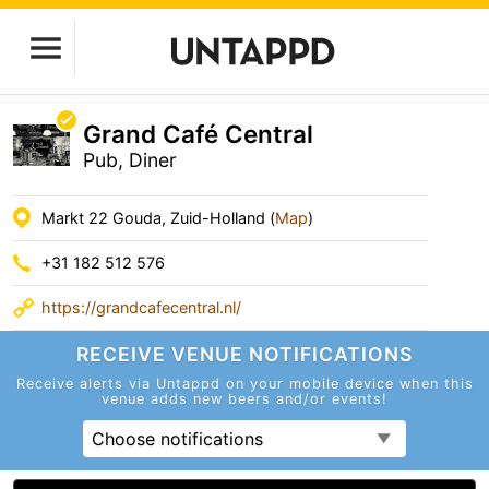
Grand Café Central
Pub, Diner
Markt 22 Gouda, Zuid-Holland (
Map
)
+31 182 512 576
https://grandcafecentral.nl/
RECEIVE VENUE
NOTIFICATIONS
Receive alerts via Untappd on your mobile device
when this
venue adds new beers and/or events!
Choose notifications