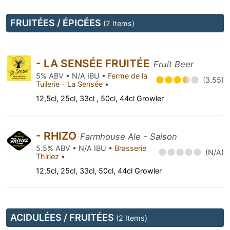
FRUITÉES / ÉPICÉES
(2 Items)
- LA SENSÉE FRUITÉE
Fruit Beer
5% ABV • N/A IBU •
Ferme de la
(3.55)
Tuilerie - La Sensée
•
12,5cl, 25cl, 33cl , 50cl, 44cl Growler
- RHIZO
Farmhouse Ale - Saison
5.5% ABV • N/A IBU •
Brasserie
(N/A)
Thiriez
•
12,5cl, 25cl, 33cl, 50cl, 44cl Growler
ACIDULÉES / FRUITÉES
(2 Items)