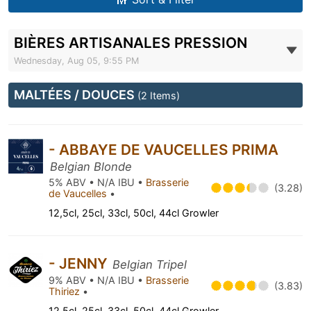
BIÈRES ARTISANALES PRESSION
Wednesday, Aug 05, 9:55 PM
MALTÉES / DOUCES
(2 Items)
- ABBAYE DE VAUCELLES PRIMA
Belgian Blonde
5% ABV • N/A IBU •
Brasserie
(3.28)
de Vaucelles
•
12,5cl, 25cl, 33cl, 50cl, 44cl Growler
- JENNY
Belgian Tripel
9% ABV • N/A IBU •
Brasserie
(3.83)
Thiriez
•
12,5cl, 25cl, 33cl, 50cl, 44cl Growler