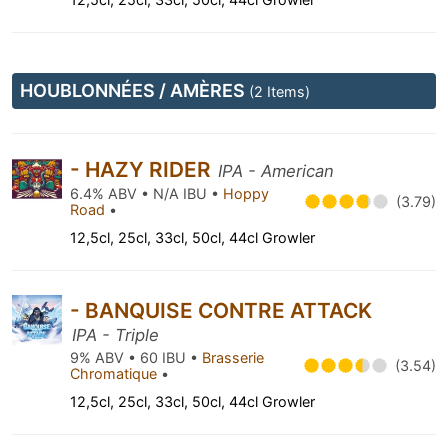
HOUBLONNÉES / AMÈRES
(2 Items)
- HAZY RIDER
IPA - American
6.4% ABV • N/A IBU •
Hoppy
(3.79)
Road
•
12,5cl, 25cl, 33cl, 50cl, 44cl Growler
- BANQUISE CONTRE ATTACK
IPA - Triple
9% ABV • 60 IBU •
Brasserie
(3.54)
Chromatique
•
12,5cl, 25cl, 33cl, 50cl, 44cl Growler