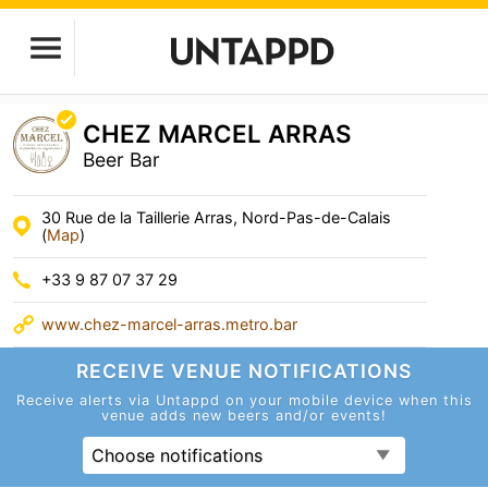
CHEZ MARCEL ARRAS
Beer Bar
30 Rue de la Taillerie Arras, Nord-Pas-de-Calais
(
Map
)
+33 9 87 07 37 29
www.chez-marcel-arras.metro.bar
RECEIVE VENUE
NOTIFICATIONS
Receive alerts via Untappd on your mobile device
when this
venue adds new beers and/or events!
Choose notifications