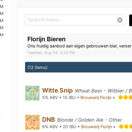
AM
AM
AM
AM
AM
Florijn Bieren
Ons huidig aanbod aan eigen gebrouwen bier, verser da
Tuesday, Aug 04, 3:25 PM
(12 Items)
Witte Snip
Wheat Beer - Witbier / 
5% ABV • 15 IBU •
Brouwerij Florijn
•
DNB
Blonde / Golden Ale - Other
6% ABV • 20 IBU •
Brouwerij Florijn
•