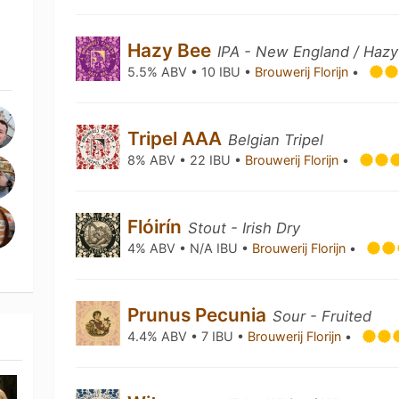
Hazy Bee
IPA - New England / Hazy
5.5% ABV • 10 IBU •
Brouwerij Florijn
•
Tripel AAA
Belgian Tripel
8% ABV • 22 IBU •
Brouwerij Florijn
•
Flóirín
Stout - Irish Dry
4% ABV • N/A IBU •
Brouwerij Florijn
•
Prunus Pecunia
Sour - Fruited
4.4% ABV • 7 IBU •
Brouwerij Florijn
•