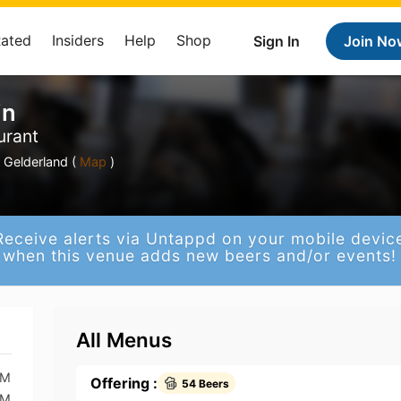
Rated
Insiders
Help
Shop
Sign In
Join No
jn
urant
 Gelderland (
Map
)
Receive alerts via Untappd on your mobile devic
when this venue adds new beers and/or events!
All Menus
AM
Offering :
54 Beers
AM