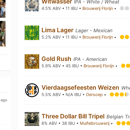
Witwasser
IPA - White / Wheat
4.5% ABV • 11 IBU •
Brouwerij Florijn
•
Lima Lager
Lager - Mexican
5.2% ABV • 11 IBU •
Brouwerij Florijn
•
Gold Rush
IPA - American
5.9% ABV • 45 IBU •
Brouwerij Florijn
•
Vierdaagsefeesten Weizen
Whe
5.5% ABV • N/A IBU •
Oersoep
•
 ago
Three Dollar Bill Tripel
Belgian Tr
8% ABV • 38 IBU •
Muifelbrouwerij
•