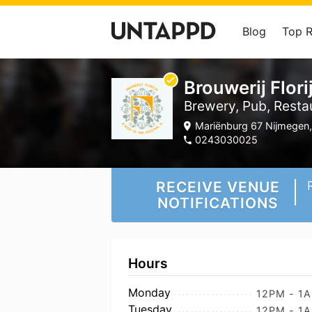
Blog
Top 
Brouwerij Flori
Brewery, Pub, Resta
Mariënburg 67 Nijmegen,
0243030025
RECEIVE VENUE
NOTIFICATIONS
Hours
Monday
12PM - 1
Tuesday
12PM - 1