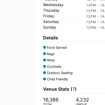
Wednesday
12PM - 1
Thursday
12PM - 1
Friday
12PM - 1
Saturday
12PM - 1
Sunday
12PM - 1
Details
Food Served
Kegs
Wine
Cocktails
Outdoor Seating
Child Friendly
Venue Stats (
?
)
16,386
4,232
TOTAL
UNIQUE