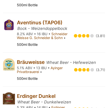
500ml Bottle
Aventinus (TAP06)
Bock - Weizendoppelbock
8.2% ABV • 16 IBU •
Schneider
(3.81)
Weisse G. Schneider & Sohn
•
500ml Bottle
Bräuweisse
Wheat Beer - Hefeweizen
5.1% ABV • 13 IBU •
Ayinger
(3.71)
Privatbrauerei
•
500ml Bottle
Erdinger Dunkel
Wheat Beer - Dunkelweizen
5.3% ABV • 14 IBU •
Erdinger