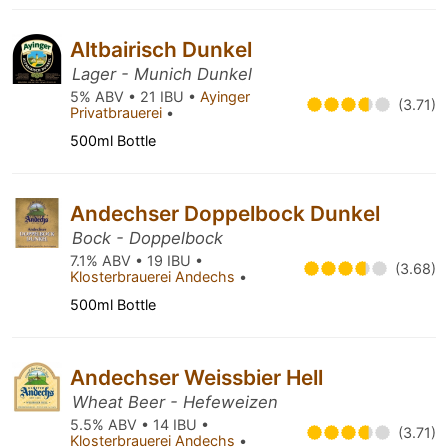
Altbairisch Dunkel
Lager - Munich Dunkel
5% ABV • 21 IBU •
Ayinger
(3.71)
Privatbrauerei
•
500ml Bottle
Andechser Doppelbock Dunkel
Bock - Doppelbock
7.1% ABV • 19 IBU •
(3.68)
Klosterbrauerei Andechs
•
500ml Bottle
Andechser Weissbier Hell
Wheat Beer - Hefeweizen
5.5% ABV • 14 IBU •
(3.71)
Klosterbrauerei Andechs
•