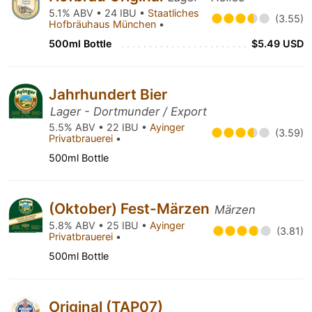
5.1% ABV • 24 IBU •
Staatliches
(3.55)
Hofbräuhaus München
•
500ml Bottle
$5.49 USD
Jahrhundert Bier
Lager - Dortmunder / Export
5.5% ABV • 22 IBU •
Ayinger
(3.59)
Privatbrauerei
•
500ml Bottle
(Oktober) Fest-Märzen
Märzen
5.8% ABV • 25 IBU •
Ayinger
(3.81)
Privatbrauerei
•
500ml Bottle
Original (TAP07)