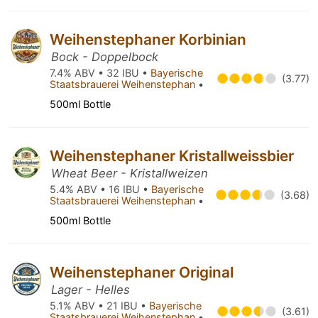
Weihenstephaner Korbinian
Bock - Doppelbock
7.4% ABV • 32 IBU •
Bayerische
(3.77)
Staatsbrauerei Weihenstephan
•
500ml Bottle
Weihenstephaner Kristallweissbier
Wheat Beer - Kristallweizen
5.4% ABV • 16 IBU •
Bayerische
(3.68)
Staatsbrauerei Weihenstephan
•
500ml Bottle
Weihenstephaner Original
Lager - Helles
5.1% ABV • 21 IBU •
Bayerische
(3.61)
Staatsbrauerei Weihenstephan
•