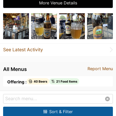
More Venue Details
See Latest Activity
All Menus
Report Menu
Offering :
40 Beers
21 Food Items
Sort & Filter