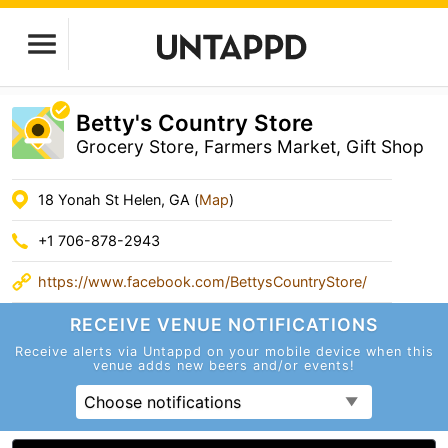
Betty's Country Store
Grocery Store, Farmers Market, Gift Shop
18 Yonah St Helen, GA (
Map
)
+1 706-878-2943
https://www.facebook.com/BettysCountryStore/
RECEIVE VENUE
NOTIFICATIONS
Receive alerts via Untappd on your mobile device
when this
venue adds new beers and/or events!
Choose notifications