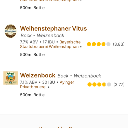
500ml Bottle
Weihenstephaner Vitus
Bock - Weizenbock
7.7% ABV • 17 IBU •
Bayerische
(3.83)
Staatsbrauerei Weihenstephan
•
500ml Bottle
Weizenbock
Bock - Weizenbock
7.1% ABV • 30 IBU •
Ayinger
(3.77)
Privatbrauerei
•
500ml Bottle