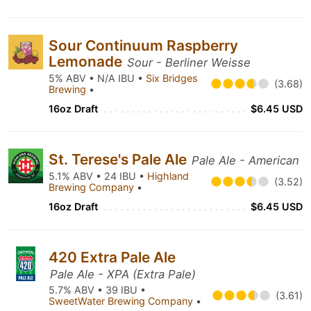
Sour Continuum Raspberry
Lemonade
Sour - Berliner Weisse
5% ABV • N/A IBU •
Six Bridges
(3.68)
Brewing
•
16oz Draft
$6.45 USD
St. Terese's Pale Ale
Pale Ale - American
5.1% ABV • 24 IBU •
Highland
(3.52)
Brewing Company
•
16oz Draft
$6.45 USD
420 Extra Pale Ale
Pale Ale - XPA (Extra Pale)
5.7% ABV • 39 IBU •
(3.61)
SweetWater Brewing Company
•