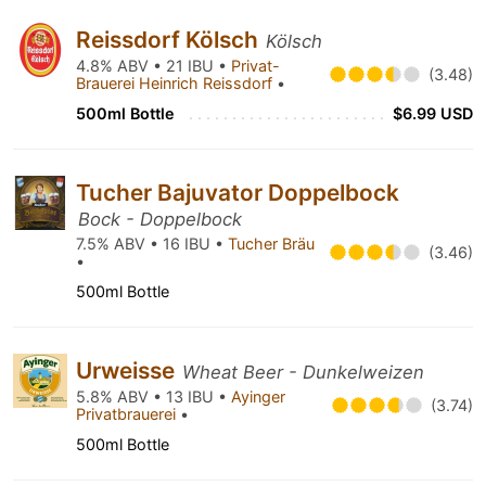
Reissdorf Kölsch
Kölsch
4.8% ABV • 21 IBU •
Privat-
(3.48)
Brauerei Heinrich Reissdorf
•
500ml Bottle
$6.99 USD
Tucher Bajuvator Doppelbock
Bock - Doppelbock
7.5% ABV • 16 IBU •
Tucher Bräu
(3.46)
•
500ml Bottle
Urweisse
Wheat Beer - Dunkelweizen
5.8% ABV • 13 IBU •
Ayinger
(3.74)
Privatbrauerei
•
500ml Bottle