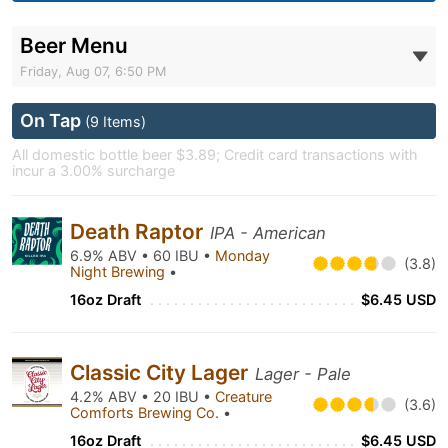
Beer Menu
Friday, Aug 07, 6:50 PM
On Tap
(9 Items)
All domestic bottle beer $3.89; Credit card transactions with
incur a 3.00% surcharge
Death Raptor
IPA - American
6.9% ABV • 60 IBU •
Monday
(3.8)
Night Brewing
•
16oz Draft
$6.45 USD
Classic City Lager
Lager - Pale
4.2% ABV • 20 IBU •
Creature
(3.6)
Comforts Brewing Co.
•
16oz Draft
$6.45 USD