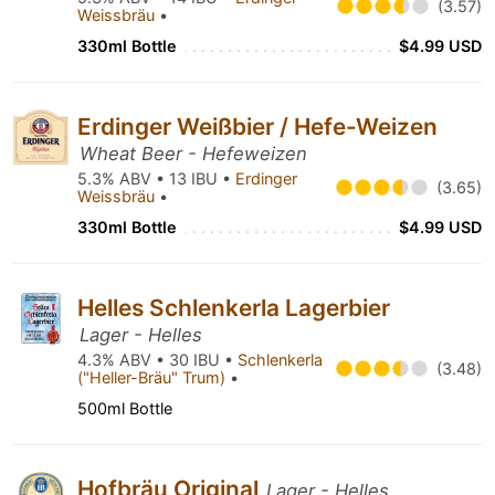
(3.57)
Weissbräu
•
330ml Bottle
$4.99 USD
Erdinger Weißbier / Hefe-Weizen
Wheat Beer - Hefeweizen
5.3% ABV • 13 IBU •
Erdinger
(3.65)
Weissbräu
•
330ml Bottle
$4.99 USD
Helles Schlenkerla Lagerbier
Lager - Helles
4.3% ABV • 30 IBU •
Schlenkerla
(3.48)
("Heller-Bräu" Trum)
•
500ml Bottle
Hofbräu Original
Lager - Helles