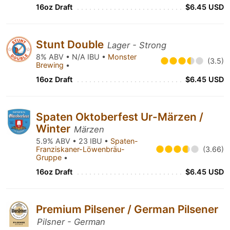
16oz Draft
$6.45 USD
Stunt Double
Lager - Strong
8% ABV • N/A IBU •
Monster
(3.5)
Brewing
•
16oz Draft
$6.45 USD
Spaten Oktoberfest Ur-Märzen /
Winter
Märzen
5.9% ABV • 23 IBU •
Spaten-
Franziskaner-Löwenbräu-
(3.66)
Gruppe
•
16oz Draft
$6.45 USD
Premium Pilsener / German Pilsener
Pilsner - German