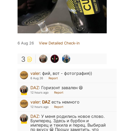
6 Aug 26
View Detailed Check-in
3
valer
:
фий, вот - фотография))
6 Aug 26
Report
DAZ
:
Горизонт завален 😆
12 hours ago
Report
valer
:
DAZ
есть немного
12 hours ago
Report
DAZ
:
У меня родились новое слово.
Бумперец. Здесь и бурбон и
имперец и текила и перец. Выбирай
по вкусу 😀 Прошу заметить, что