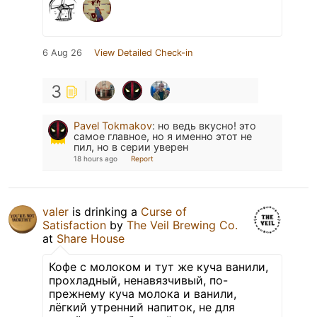
6 Aug 26
View Detailed Check-in
3
Pavel Tokmakov
:
но ведь вкусно! это
самое главное, но я именно этот не
пил, но в серии уверен
18 hours ago
Report
valer
is drinking a
Curse of
Satisfaction
by
The Veil Brewing Co.
at
Share House
Кофе с молоком и тут же куча ванили,
прохладный, ненавязчивый, по-
прежнему куча молока и ванили,
лёгкий утренний напиток, не для