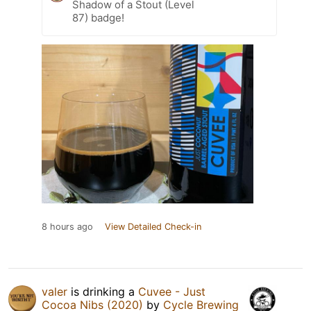
Shadow of a Stout (Level
87) badge!
8 hours ago
View Detailed Check-in
valer
is drinking a
Cuvee - Just
Cocoa Nibs (2020)
by
Cycle Brewing