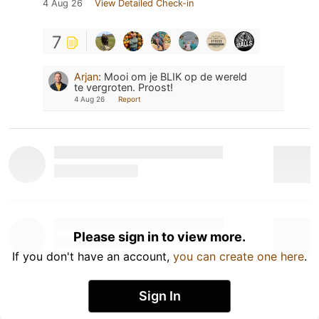
4 Aug 26
View Detailed Check-in
7
Arjan
:
Mooi om je BLIK op de wereld
te vergroten. Proost!
4 Aug 26
Report
Please sign in to view more.
If you don't have an account,
you can create one here
.
Sign In