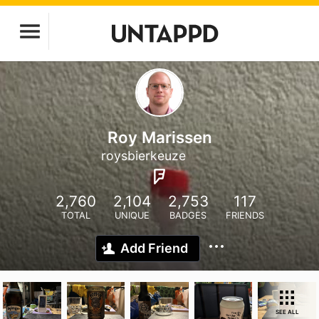
Roy Marissen
roysbierkeuze
2,760
2,104
2,753
117
TOTAL
UNIQUE
BADGES
FRIENDS
Add Friend
SEE ALL