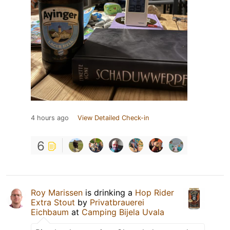
4 hours ago
View Detailed Check-in
6
Roy Marissen
is drinking a
Hop Rider
Extra Stout
by
Privatbrauerei
Eichbaum
at
Camping Bijela Uvala