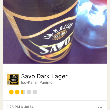
Savo Dark Lager
Iso-Kallan Panimo
1:28 PM 6 Jul 14
more_horiz