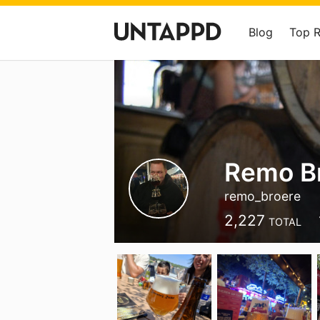
Blog
Top 
Remo B
remo_broere
2,227
TOTAL