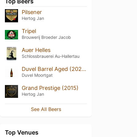
Top Beers
Pilsener
Hertog Jan
Tripel
Brouwerij Broeder Jacob
Auer Helles
Schlossbrauerei Au-Hallertau
Duvel Barrel Aged (2023) - Batch 8 Brasil Rhum Edition
Duvel Moortgat
Grand Prestige (2015)
Hertog Jan
See All Beers
Top Venues