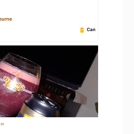
eurne
Can
-in