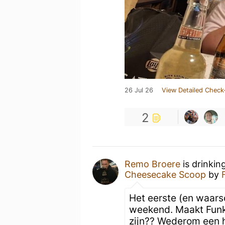
26 Jul 26
View Detailed Check
2
Remo Broere
is drinkin
Cheesecake Scoop
by
Het eerste (en waarsc
weekend. Maakt Funky 
zijn?? Wederom een h