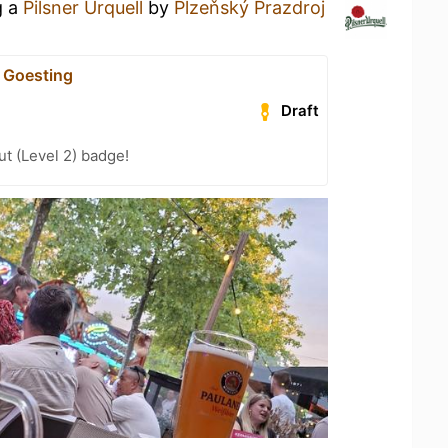
g a
Pilsner Urquell
by
Plzeňský Prazdroj
l Goesting
Draft
ut (Level 2) badge!