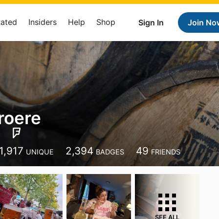
Rated
Insiders
Help
Shop
Sign In
Join No
roere
1,917
2,394
49
UNIQUE
BADGES
FRIENDS
SEE ALL