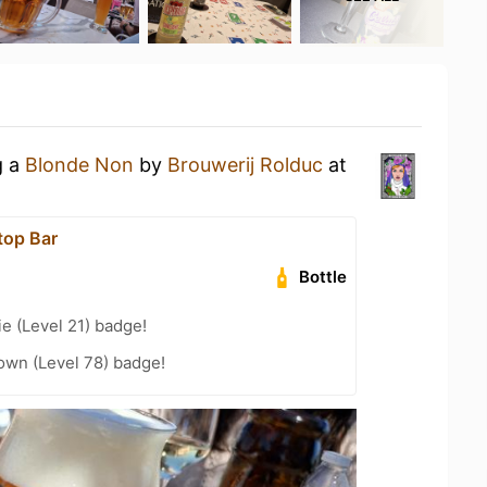
g a
Blonde Non
by
Brouwerij Rolduc
at
top Bar
Bottle
e (Level 21) badge!
wn (Level 78) badge!