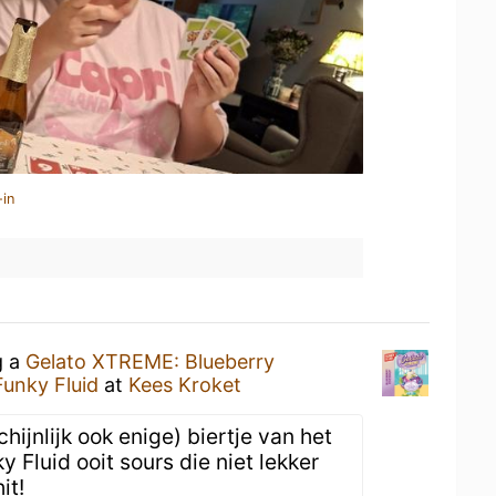
-in
g a
Gelato XTREME: Blueberry
Funky Fluid
at
Kees Kroket
hijnlijk ook enige) biertje van het
Fluid ooit sours die niet lekker
it!