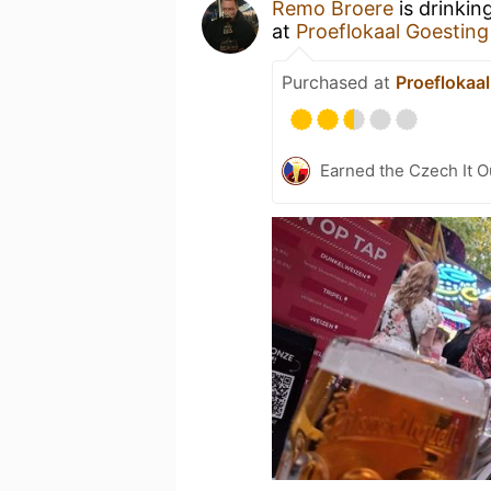
Remo Broere
is drinkin
at
Proeflokaal Goesting
Purchased at
Proeflokaa
Earned the Czech It O