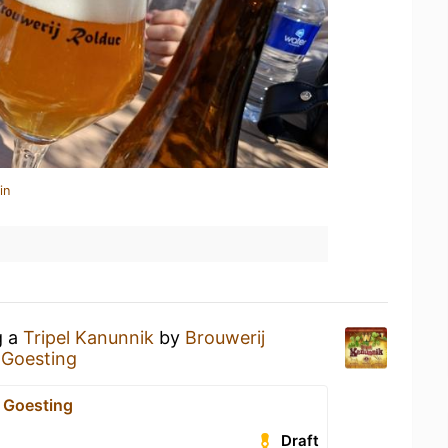
in
g a
Tripel Kanunnik
by
Brouwerij
 Goesting
l Goesting
Draft