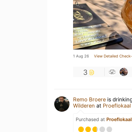
1 Aug 26
View Detailed Check-
3
Remo Broere
is drinkin
Wilderen
at
Proeflokaal
Purchased at
Proeflokaa