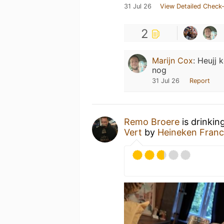
31 Jul 26
View Detailed Check-
2
Marijn Cox
:
Heujj k
nog
31 Jul 26
Report
Remo Broere
is drinkin
Vert
by
Heineken Fran