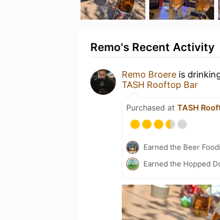
Remo's Recent Activity
Remo Broere
is drinkin
TASH Rooftop Bar
Purchased at
TASH Roof
Earned the Beer Foodi
Earned the Hopped Do