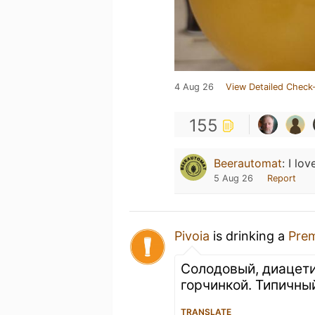
4 Aug 26
View Detailed Check-
155
Beerautomat
:
I lov
5 Aug 26
Report
Pivoia
is drinking a
Pre
Солодовый, диацети
горчинкой. Типичны
TRANSLATE