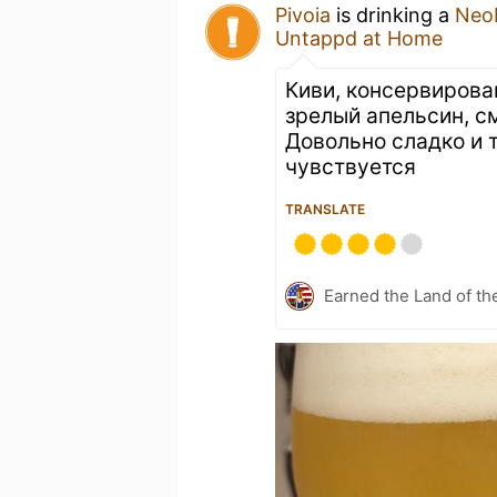
Pivoia
is drinking a
Neob
Untappd at Home
Киви, консервирован
зрелый апельсин, с
Довольно сладко и т
чувствуется
TRANSLATE
Earned the Land of th