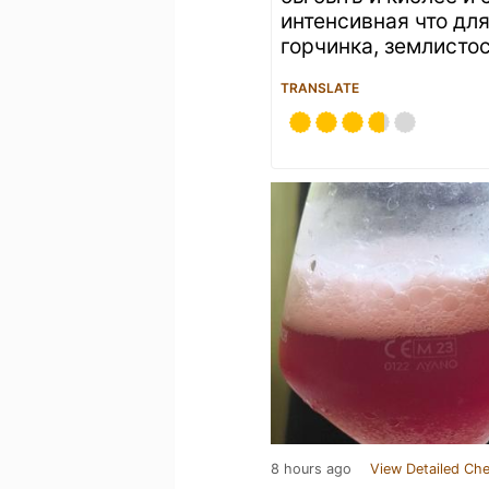
интенсивная что дл
горчинка, землисто
TRANSLATE
8 hours ago
View Detailed Che