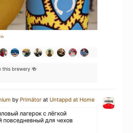
in
e this brewery 🍻
mium
by
Primátor
at
Untappd at Home
ловый лагерок с лёгкой
й повседневный для чехов