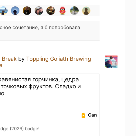
сное сочетание, я б попробовала
 Break
by
Toppling Goliath Brewing
e
равянистая горчинка, цедра
сточковых фруктов. Сладко и
но
Can
adge (2026) badge!