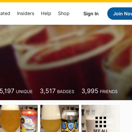
Rated
Insiders
Help
Shop
Sign In
Join No
5,197
3,517
3,995
UNIQUE
BADGES
FRIENDS
SEE ALL