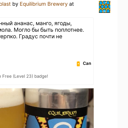
last
by
Equilibrium Brewery
at
ный ананас, манго, ягоды,
мола. Могло бы быть поплотнее.
ерпко. Градус почти не
Can
e Free (Level 23) badge!