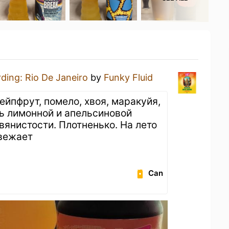
ding: Rio De Janeiro
by
Funky Fluid
ейпфрут, помело, хвоя, маракуйя,
чь лимонной и апельсиновой
вянистости. Плотненько. На лето
свежает
Can