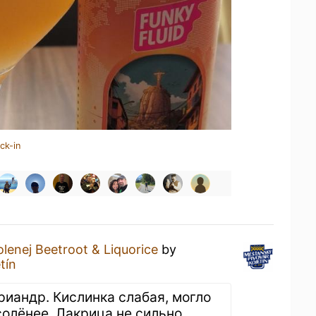
ck-in
lenej Beetroot & Liquorice
by
tín
риандр. Кислинка слабая, могло
солёнее. Лакрица не сильно