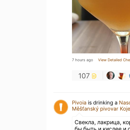
7 hours ago
View Detailed Che
107
Pivoia
is drinking a
Naso
Měšťanský pivovar Koje
Свекла, лакрица, ко
бы быть и кислее и 