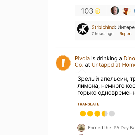
103
Strblchlnd
:
Интере
7 hours ago
Report
Pivoia
is drinking a
Dino
Co.
at
Untappd at Hom
Зрелый апельсин, т
лимона, немного ко
горько одновремен
TRANSLATE
Earned the IPA Day B