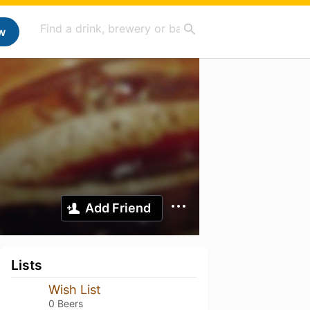
w
Add Friend
Lists
Wish List
0 Beers