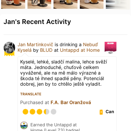
Jan's Recent Activity
Jan Martinkovič
is drinking a
Nebuď
Kyselá
by
BLUD
at
Untappd at Home
Kyselé, lehké, sladčí malina, lehce svěží
máta. Jednoduché, chuťově celkem
vyvážené, ale na mě málo výrazné a
škoda té ihned spadlé pěny. Potenciál
dobrej, jen by to chtělo ještě vyladit.
TRANSLATE
Purchased at
F.A. Bar Oranžová
Can
Earned the Untappd at
Home (Level 73) badge!