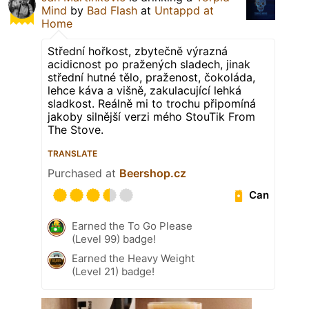
Mind
by
Bad Flash
at
Untappd at
Home
Střední hořkost, zbytečně výrazná
acidicnost po pražených sladech, jinak
střední hutné tělo, praženost, čokoláda,
lehce káva a višně, zakulacující lehká
sladkost. Reálně mi to trochu připomíná
jakoby silnější verzi mého StouTik From
The Stove.
TRANSLATE
Purchased at
Beershop.cz
Can
Earned the To Go Please
(Level 99) badge!
Earned the Heavy Weight
(Level 21) badge!