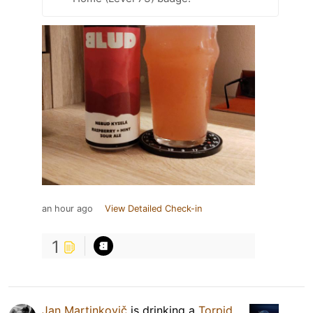
an hour ago
View Detailed Check-in
1
Jan Martinkovič
is drinking a
Torpid