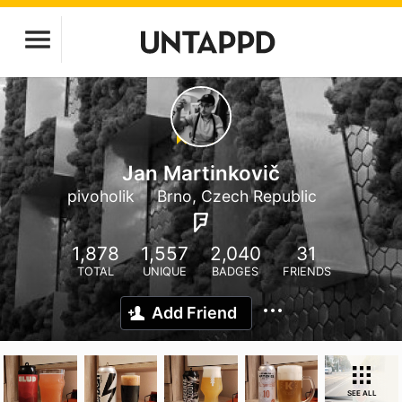
Jan Martinkovič
pivoholik
Brno, Czech Republic
1,878
1,557
2,040
31
TOTAL
UNIQUE
BADGES
FRIENDS
Add Friend
SEE ALL