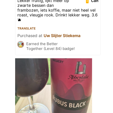
Lekker fruitig, lijkt meer op
Can
zwarte bessen dan
frambozen, iets koffie, maar niet heel vel
roast, vleugje rook. Drinkt lekker weg. 3.6
🫐
TRANSLATE
Purchased at
Uw Slijter Stiekema
Earned the Better
Together (Level 84) badge!