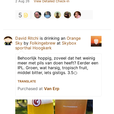
2 Aug 26
View Detailed Check-in
5
David Ritchi
is drinking an
Orange
Sky
by
Folkingebrew
at
Skybox
sporthal Hoogkerk
Behoorlijk hoppig, zoveel dat het weinig
meer met pils van doen heeft? Eerder een
IPL. Groen, wat harsig, tropisch fruit,
middel bitter, iets gistigs. 3.5🍊
TRANSLATE
Purchased at
Van Erp