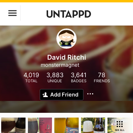
David Ritchi
monstermagnet
4,019
3,883
3,641
78
TOTAL
UNIQUE
BADGES
FRIENDS
Add Friend
SEE ALL