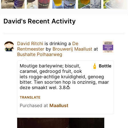
David's Recent Activity
David Ritchi
is drinking a
De
Rentmeester
by
Brouwerij Maallust
at
Bushalte Polhaarweg
Moutige barleywine; biscuit,
Bottle
caramel, gedroogd fruit, ook
iets rogge-achtige kruidigheid, genoeg
bitter. Tien soorten hop is onzinnig, maar
deze smaakt wel. 3.8🍮
TRANSLATE
Purchased at
Maallust