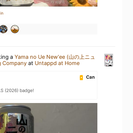
in
king a
Yama no Ue New'ee (山の上ニュ
g Company
at
Untappd at Home
Can
LS (2026) badge!