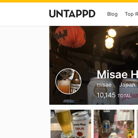
Blog
Top 
Misae H
misae
Japan
10,145
TOTAL