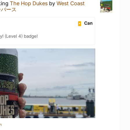
king
The Hop Dukes
by
West Coast
号バース
Can
! (Level 4) badge!
n