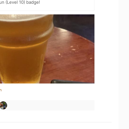
n (Level 10) badge!
n