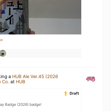
in
king a
HUB Ale Ver.45 (2026
 Co.
at
HUB
Draft
Day Badge (2026) badge!