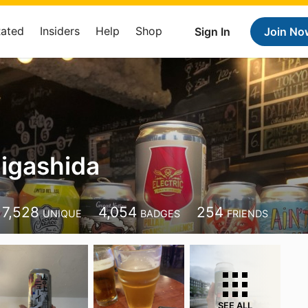
Rated
Insiders
Help
Shop
Sign In
Join No
igashida
7,528
4,054
254
UNIQUE
BADGES
FRIENDS
SEE ALL