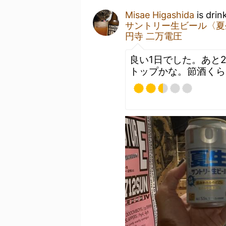
Misae Higashida
is drin
サントリー生ビール〈夏
円寺 二万電圧
良い1日でした。あと
トップかな。節酒くら