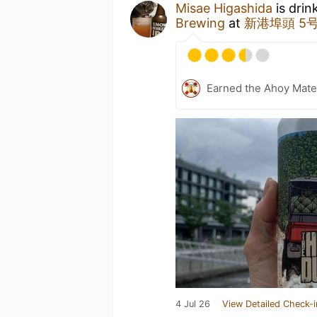
Misae Higashida
is drin
Brewing
at
新港埠頭 5
Earned the Ahoy Matey
4 Jul 26
View Detailed Check-i