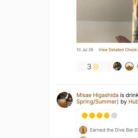
10 Jul 26
View Detailed Check-
3
Misae Higashida
is drin
Spring/Summer)
by
Hub
Earned the Dive Bar 