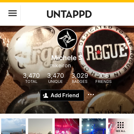
Michele S
mikeiron
3,470
3,470
3,029
106
TOTAL
UNIQUE
BADGES
FRIENDS
Add Friend
SEE ALL