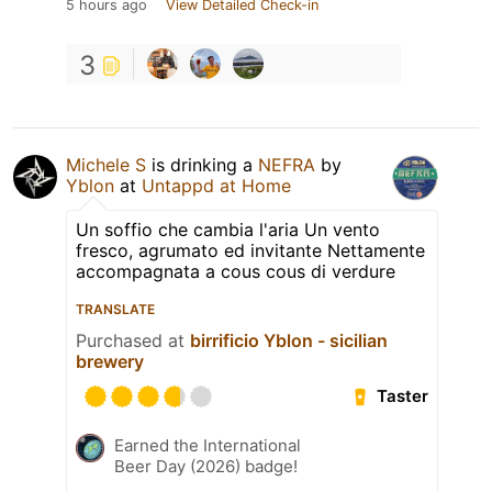
5 hours ago
View Detailed Check-in
3
Michele S
is drinking a
NEFRA
by
Yblon
at
Untappd at Home
Un soffio che cambia l'aria Un vento
fresco, agrumato ed invitante Nettamente
accompagnata a cous cous di verdure
TRANSLATE
Purchased at
birrificio Yblon - sicilian
brewery
Taster
Earned the International
Beer Day (2026) badge!