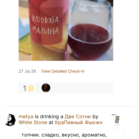
27 Jul 26
View Detailed Check-in
1
metya
is drinking a
Две Сотни
by
White Stone
at
КраПивный Фьюжн
топчик. сладко, вкусно, ароматно,