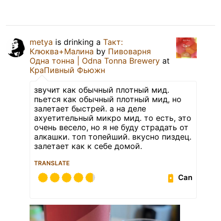
metya
is drinking a
Такт:
Клюква+Малина
by
Пивоварня
Одна тонна | Odna Tonna Brewery
at
КраПивный Фьюжн
звучит как обычный плотный мид.
пьется как обычный плотный мид, но
залетает быстрей. а на деле
ахуетительный микро мид. то есть, это
очень весело, но я не буду страдать от
алкашки. топ топейший. вкусно пиздец.
залетает как к себе домой.
TRANSLATE
Can