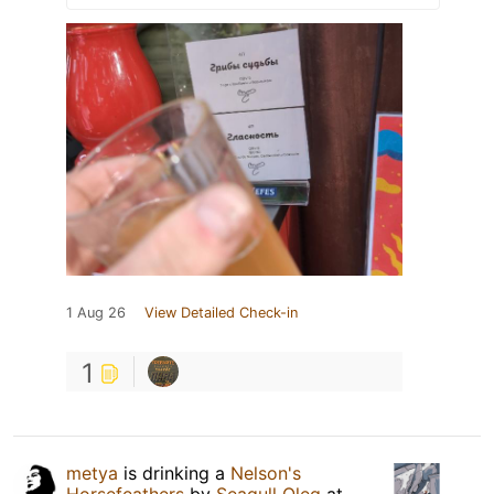
1 Aug 26
View Detailed Check-in
1
metya
is drinking a
Nelson's
Horsefeathers
by
Seagull Oleg
at