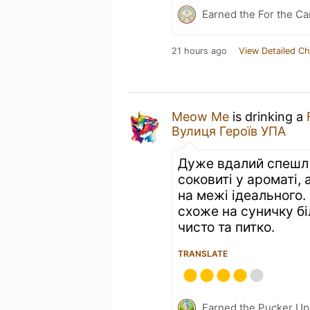
Earned the For the Ca
21 hours ago
View Detailed Ch
Meow Me
is drinking a
Вулиця Героїв УПА
Дуже вдалий спешл 
соковиті у ароматі,
на межі ідеального.
схоже на суничку бі
чисто та питко.
TRANSLATE
Earned the Pucker Up