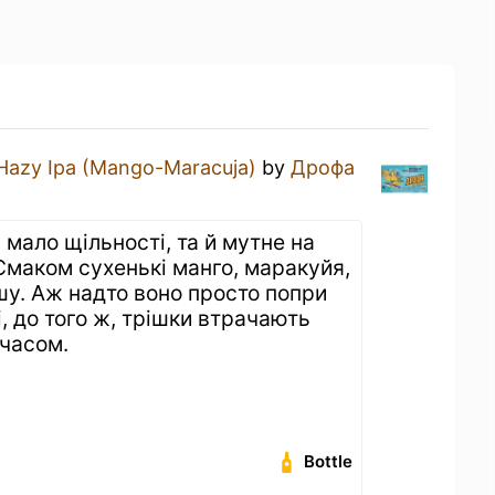
Hazy Ipa (Mango-Maracuja)
by
Дрофа
 мало щільності, та й мутне на
Смаком сухенькі манго, маракуйя,
шу. Аж надто воно просто попри
і, до того ж, трішки втрачають
 часом.
Bottle