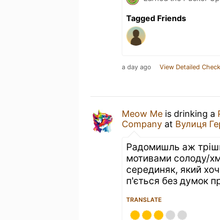
Tagged Friends
a day ago
View Detailed Check
Meow Me
is drinking a
Company
at
Вулиця Ге
Радомишль аж трішк
мотивами солоду/хм
серединяк, який хоч 
п'ється без думок п
TRANSLATE