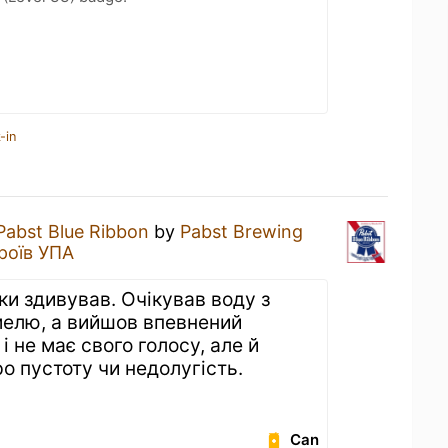
-in
Pabst Blue Ribbon
by
Pabst Brewing
роїв УПА
и здивував. Очікував воду з
елю, а вийшов впевнений
і не має свого голосу, але й
ро пустоту чи недолугість.
Can