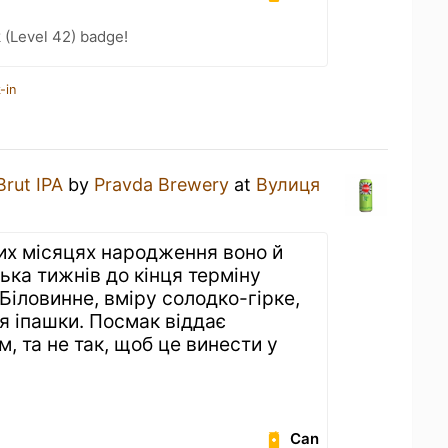
 (Level 42) badge!
-in
Brut IPA
by
Pravda Brewery
at
Вулиця
х місяцях народження воно й
лька тижнів до кінця терміну
 Біловинне, вміру солодко-гірке,
я іпашки. Посмак віддає
, та не так, щоб це винести у
Can