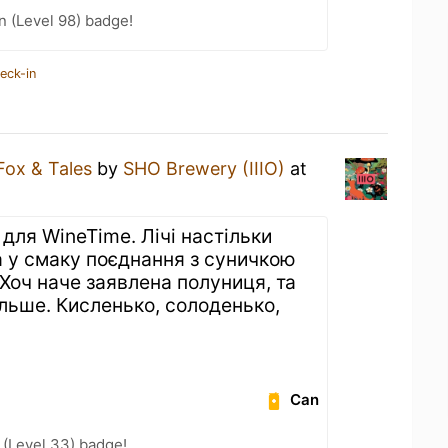
n (Level 98) badge!
eck-in
Fox & Tales
by
SHO Brewery (IIIO)
at
для WineTime. Лічі настільки
 а у смаку поєднання з суничкою
 Хоч наче заявлена полуниця, та
льше. Кисленько, солоденько,
Can
 (Level 33) badge!