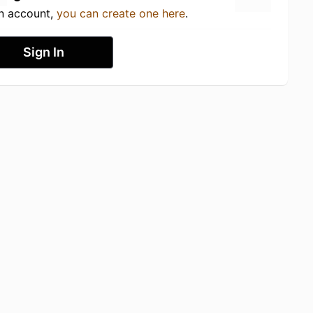
an account,
you can create one here
.
Sign In