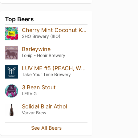
Top Beers
Cherry Mint Coconut Kysil
SHO Brewery (IIIO)
Barleywine
Гонір - Honir Brewery
LUV ME #5 (PEACH, WHITE CHERRY, GRAPEFRUIT)
Take Your Time Brewery
3 Bean Stout
LERVIG
Solidøl Blair Athol
Varvar Brew
See All Beers