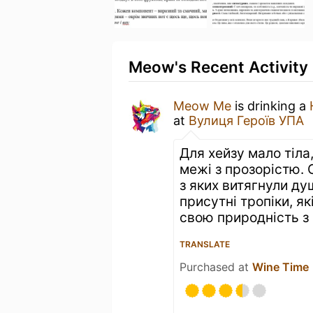
Meow's Recent Activity
Meow Me
is drinking a
at
Вулиця Героїв УПА
Для хейзу мало тіла,
межі з прозорістю. 
з яких витягнули ду
присутні тропіки, як
свою природність з
TRANSLATE
Purchased at
Wine Time