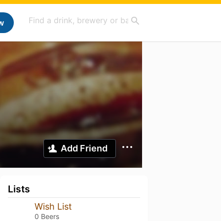
w
Add Friend
Lists
Wish List
0 Beers