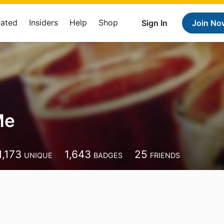
Rated
Insiders
Help
Shop
Sign In
Join No
Me
1,173
1,643
25
UNIQUE
BADGES
FRIENDS