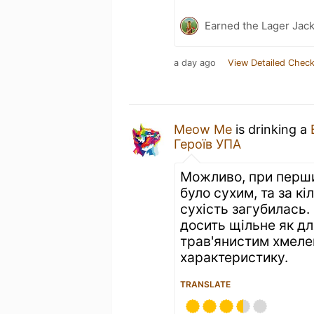
Earned the Lager Jack
a day ago
View Detailed Check
Meow Me
is drinking a
Героїв УПА
Можливо, при перши
було сухим, та за кі
сухість загубилась.
досить щільне як дл
трав'янистим хмелем
характеристику.
TRANSLATE