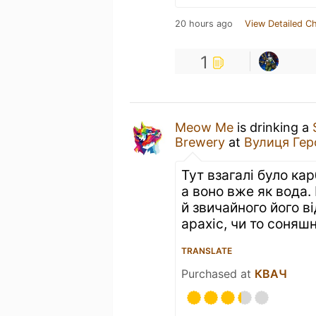
20 hours ago
View Detailed C
1
Meow Me
is drinking a
Brewery
at
Вулиця Гер
Тут взагалі було ка
а воно вже як вода.
й звичайного його в
арахіс, чи то соняшн
TRANSLATE
Purchased at
КВАЧ