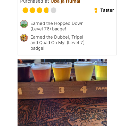
Purchased at
Uba ja Humal
Taster
Earned the Hopped Down
(Level 76) badge!
Earned the Dubbel, Tripel
and Quad Oh My! (Level 7)
badge!