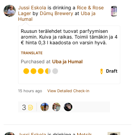
Jussi Eskola
is drinking a
Rice & Rose
Lager
by
Dūmų Brewery
at
Uba ja
Humal
Ruusun terälehdet tuovat parfyymisen
aromin. Kuiva ja raikas. Toimii tämäkin ja 4
€ hinta 0,3 l kaadosta on varsin hyvä.
TRANSLATE
Purchased at
Uba ja Humal
Draft
15 hours ago
View Detailed Check-in
3
Jussi Eskola
is drinking a
Metsik