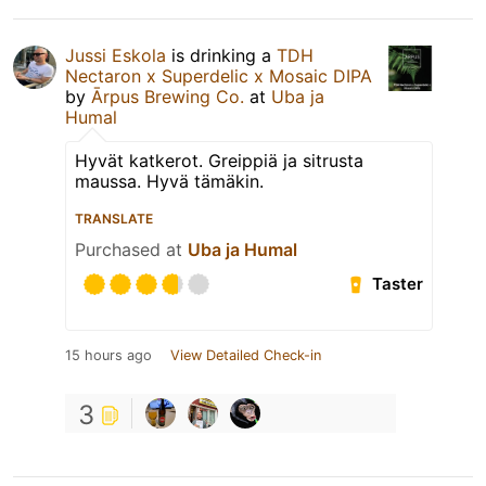
Jussi Eskola
is drinking a
TDH
Nectaron x Superdelic x Mosaic DIPA
by
Ārpus Brewing Co.
at
Uba ja
Humal
Hyvät katkerot. Greippiä ja sitrusta
maussa. Hyvä tämäkin.
TRANSLATE
Purchased at
Uba ja Humal
Taster
15 hours ago
View Detailed Check-in
3