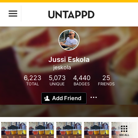
Jussi Eskola
jeskola
6,223
5,073
4,440
25
TOTAL
UNIQUE
BADGES
FRIENDS
Add Friend
SEE ALL