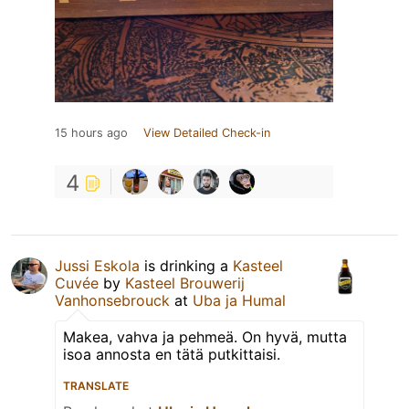
15 hours ago
View Detailed Check-in
4
Jussi Eskola
is drinking a
Kasteel
Cuvée
by
Kasteel Brouwerij
Vanhonsebrouck
at
Uba ja Humal
Makea, vahva ja pehmeä. On hyvä, mutta
isoa annosta en tätä putkittaisi.
TRANSLATE