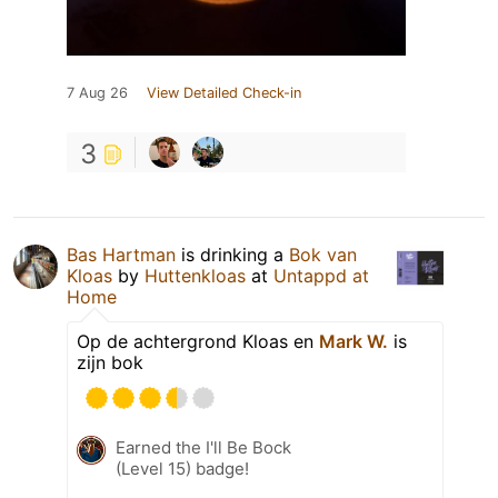
7 Aug 26
View Detailed Check-in
3
Bas Hartman
is drinking a
Bok van
Kloas
by
Huttenkloas
at
Untappd at
Home
Op de achtergrond Kloas en
Mark W.
is
zijn bok
Earned the I'll Be Bock
(Level 15) badge!