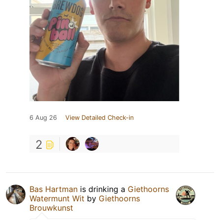
6 Aug 26
View Detailed Check-in
2
Bas Hartman
is drinking a
Giethoorns
Watermunt Wit
by
Giethoorns
Brouwkunst