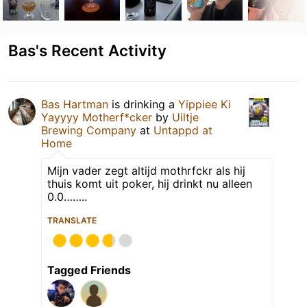
Bas's Recent Activity
Bas Hartman
is drinking a
Yippiee Ki
Yayyyy Motherf*cker
by
Uiltje
Brewing Company
at
Untappd at
Home
Mijn vader zegt altijd mothrfckr als hij
thuis komt uit poker, hij drinkt nu alleen
0.0……..
TRANSLATE
Tagged Friends