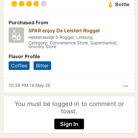
Bottle
Purchased From
SPAR enjoy De Leistert Roggel
Heldensedijk 5 Roggel, Limburg
Category: Convenience Store, Supermarket,
Grocery Store
Flavor Profile
Coffee
Bitter
10:38 PM 14 May 26
more_horiz
You must be logged in to comment or
toast.
Sign In