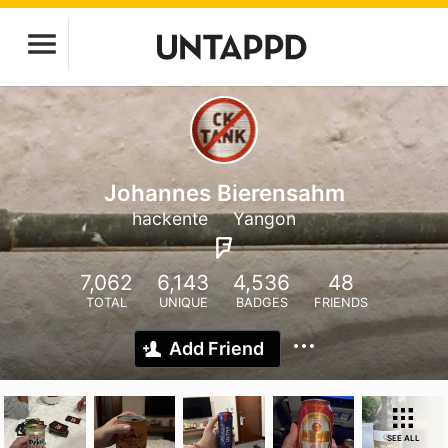
Johannes Bierensahm
hackente
Yangon
7,062
6,143
4,536
48
TOTAL
UNIQUE
BADGES
FRIENDS
Add Friend
SEE ALL