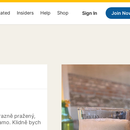
Rated
Insiders
Help
Shop
Sign In
Join No
razně pražený,
samo. Klidně bych