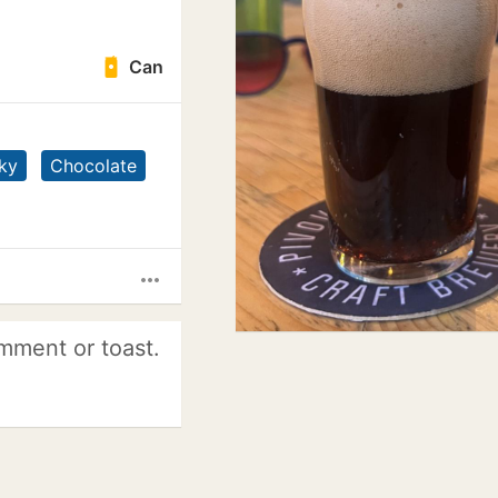
Can
ky
Chocolate
more_horiz
mment or toast.