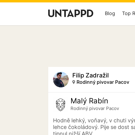
Blog
Top 
Filip Zadražil
Rodinný pivovar Pacov
Malý Rabín
Rodinný pivovar Pacov
Hodně lehký, voňavý, v chuti vý
lehce čokoládový. Pije se dost 
tipnul nižší ABV.