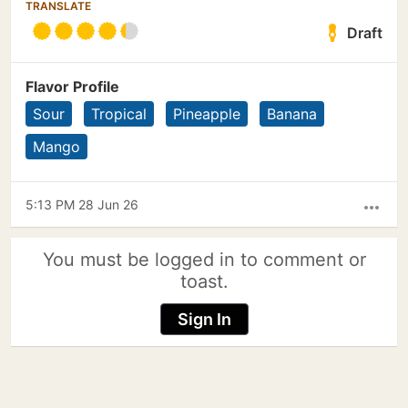
TRANSLATE
Draft
Flavor Profile
Sour
Tropical
Pineapple
Banana
Mango
5:13 PM 28 Jun 26
more_horiz
You must be logged in to comment or
toast.
Sign In