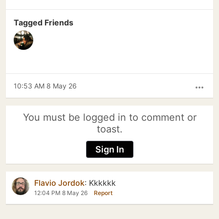
Tagged Friends
10:53 AM 8 May 26
more_horiz
You must be logged in to comment or
toast.
Sign In
Flavio Jordok
:
Kkkkkk
12:04 PM 8 May 26
Report