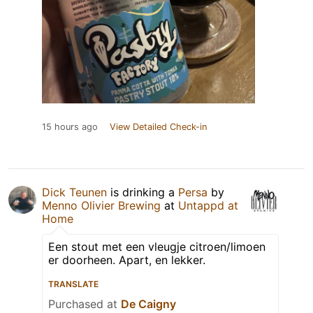
15 hours ago
View Detailed Check-in
Dick Teunen
is drinking a
Persa
by
Menno Olivier Brewing
at
Untappd at
Home
Een stout met een vleugje citroen/limoen
er doorheen. Apart, en lekker.
TRANSLATE
Purchased at
De Caigny