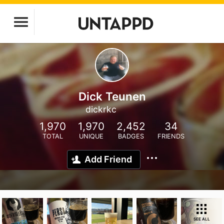
Dick Teunen
dickrkc
1,970
1,970
2,452
34
TOTAL
UNIQUE
BADGES
FRIENDS
Add Friend
SEE ALL