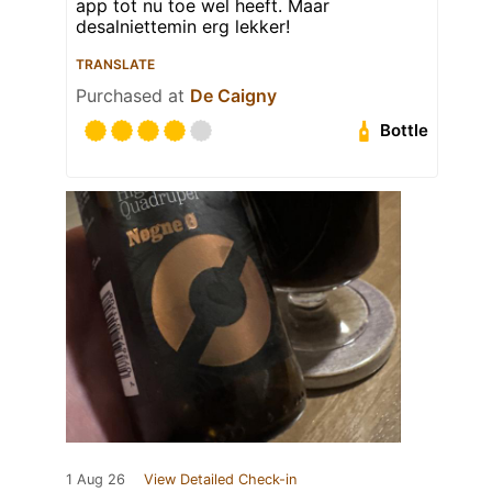
app tot nu toe wel heeft. Maar
desalniettemin erg lekker!
TRANSLATE
Purchased at
De Caigny
Bottle
1 Aug 26
View Detailed Check-in